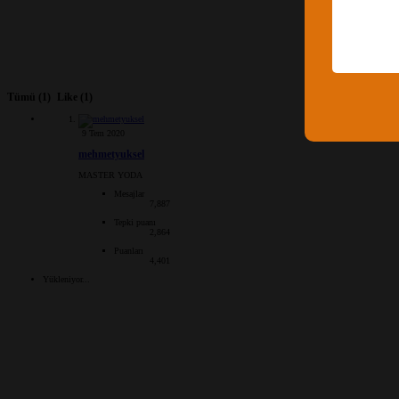
Tümü
(1)
Like
(1)
9 Tem 2020
mehmetyuksel
MASTER YODA
Mesajlar
7,887
Tepki puanı
2,864
Puanları
4,401
Yükleniyor...