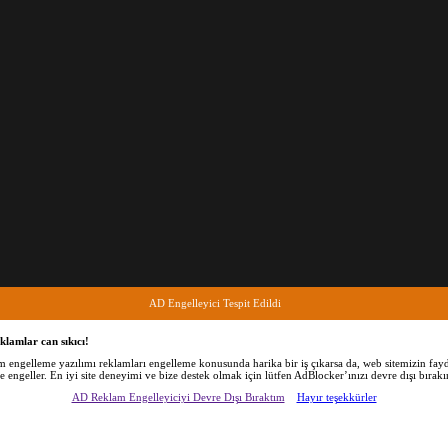
AD Engelleyici Tespit Edildi
klamlar can sıkıcı!
am engelleme yazılımı reklamları engelleme konusunda harika bir iş çıkarsa da, web sitemizin fayd
de engeller. En iyi site deneyimi ve bize destek olmak için lütfen AdBlocker’ınızı devre dışı bırakı
AD Reklam Engelleyiciyi Devre Dışı Bıraktım
Hayır teşekkürler