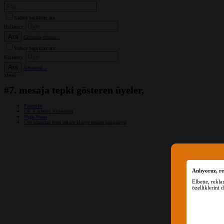
Sadece başlıkları ara
Kullanıcı:
Ara
Gelişmiş Arama...
Sadece başlıkları ara
Kullanıcı:
Ara
Advanced...
Menü
#7. mesaja tepki gösteren üyeler,
Forumlar
OS X İşletim Sistemleri
High Sierra
Usb olmadan boot edince klavye mouse çalışmıyor
Anlıyoruz, re
Elbette, rekl
özelliklerini 