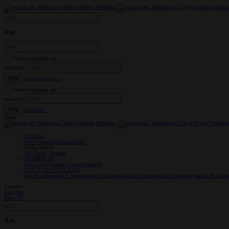
Ara
Sadece başlıkları ara
Kullanıcı:
Ara
Gelişmiş Arama...
Sadece başlıkları ara
Kullanıcı:
Ara
Advanced...
Menü
Forumlar
Yeni Mesajlar
Forumlarda Ara
confıg düzenle
OC Config Düzenle
REHBERLER
OpenCore Rehberler
Clover Rehberler
KURULUM DOSYALARI
macOS Tahoe
macOS Sequoia
macOS Sonoma
macOS Ventura
macOS Monterey
macOS Big Sur
Forumlar
Giriş Yap
Kayıt Ol
Ara