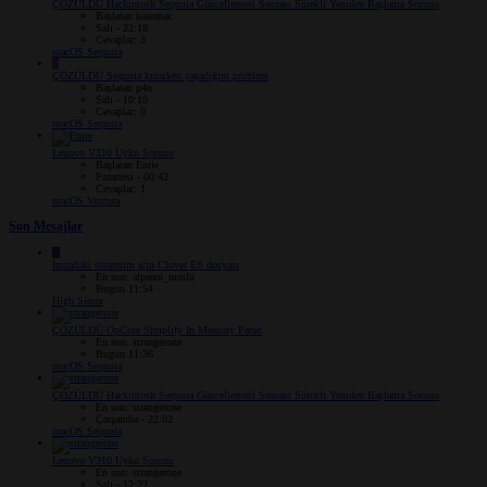
ÇÖZÜLDÜ
Hackintosh Sequoia Güncellemesi Sonrası Sürekli Yeniden Başlama Sorunu
Başlatan kaanmac
Salı - 22:18
Cevaplar: 3
macOS Sequoia
P
ÇÖZÜLDÜ
Sequoia kurarken yaşadığım problem
Başlatan p4n
Salı - 10:19
Cevaplar: 0
macOS Sequoia
Lenovo V310 Uyku Sorunu
Başlatan Emie
Pazartesi - 00:42
Cevaplar: 1
macOS Ventura
Son Mesajlar
A
İmzadaki sistemim için Clover Efi dosyası
En son: alperen_mutlu
Bugün 11:54
High Sierra
ÇÖZÜLDÜ
OpCore Simplify In Memory Panic
En son: strangerone
Bugün 11:36
macOS Sequoia
ÇÖZÜLDÜ
Hackintosh Sequoia Güncellemesi Sonrası Sürekli Yeniden Başlama Sorunu
En son: strangerone
Çarşamba - 22:02
macOS Sequoia
Lenovo V310 Uyku Sorunu
En son: strangerone
Salı - 12:22