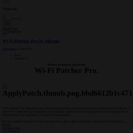
1 of 7
Sayfaya git
Git
Sonraki
Son
Wi-Fi Patcher Pro by Mirone
strangerone
15 Haz 2026
Konu
Cevaplar: 8
Mirone tarafından geliştirilen
Wi-Fi Patcher Pro.
Wi-Fi Patcher Pro, OpenCore veya Clover önyükleyicileri kullanan Hackintosh sistemlerinde Broadcom ve
Intel Wi-Fi adaptörleri için yamaların ve uyumluluk düzeltmelerinin uygulanmasını otomatikleştirmek ve
basitleştirmek için tasarlanmış bir macOS uygulamasıdır.
Bu araç, sezgisel bir arayüz ve tam otomatik bir iş akışı sağlayarak gerekli yamaları tek bir tıklamayla...
Paylaş
Devamını Oku