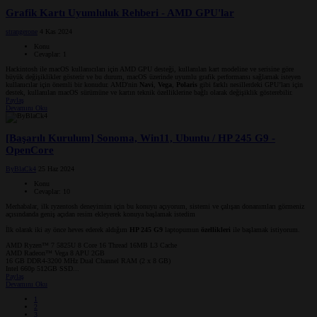
Grafik Kartı Uyumluluk Rehberi - AMD GPU'lar
strangerone
4 Kas 2024
Konu
Cevaplar: 1
Hackintosh ile macOS kullanıcıları için AMD GPU desteği, kullanılan kart modeline ve serisine göre
büyük değişiklikler gösterir ve bu durum, macOS üzerinde uyumlu grafik performansı sağlamak isteyen
kullanıcılar için önemli bir konudur. AMD'nin
Navi
,
Vega
,
Polaris
gibi farklı nesillerdeki GPU’ları için
destek, kullanılan macOS sürümüne ve kartın teknik özelliklerine bağlı olarak değişiklik gösterebilir.
Paylaş
Devamını Oku
[Başarılı Kurulum] Sonoma, Win11, Ubuntu / HP 245 G9 -
OpenCore
ByBlaCk4
25 Haz 2024
Konu
Cevaplar: 10
Merhabalar, ilk ryzentosh deneyimim için bu konuyu açıyorum, sistemi ve çalışan donanımları görmeniz
açısındanda geniş açıdan resim ekleyerek konuya başlamak istedim
İlk olarak iki ay önce heves ederek aldığım
HP 245 G9
laptopumun
özellikleri
ile başlamak istiyorum.
AMD Ryzen™ 7 5825U 8 Core 16 Thread 16MB L3 Cache
AMD Radeon™ Vega 8 APU 2GB
16 GB DDR4-3200 MHz Dual Channel RAM (2 x 8 GB)
Intel 660p 512GB SSD...
Paylaş
Devamını Oku
1
2
3