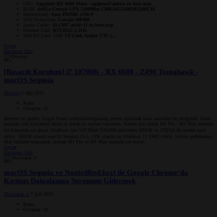
GPU:
Sapphire RX 6600 Pulse -
agdpmod=pikera in boot-args
RAM:
4x8Go Corsair LPX 3200Mhz CMK16GX4M2B3200C16
Motherboard:
Asus PRIME z590-P
SSD Nvme/Sata:
Corsair MP400
Audio Codec:
ALC897
alcid=11 in boot-args
Ethernet Card:
RTL8125 2.5Gb
Wifi/BT Card: USB
TP-Link Archer T3U (...
Paylaş
Devamını Oku
[Başarılı Kurulum] i7 10700K - RX 6600 - Z490 Tomahawk -
macOS Sequoia
Dexcorp
5 Ağu 2025
Konu
Cevaplar: 12
Herkese iyi günler. Uygun fiyatlı workstation/gaming sistem toplamak uzun zamandır bir isteğimdi. Kimi
parçaları sıfır kimilerini ikinci el alarak bu sistemi topladım. Sistem güç olarak M1 Pro - M1 Max arasında
lue S
bir konumda yer alıyor. Dualboot için WD B
N5000 serisinden 500GB ve 1TB'lık iki model satın
aldım. 500GB olanda macOS Sequoia 15.5, 1TB olanda ise Windows 11 24H2 yüklü. Sistem performansı
Mac özelinde konuşacak olursak M1 Pro ve M1 Max arasında yer alıyor...
Paylaş
Devamını Oku
macOS Sequoia ve NootedRed.kext ile Google Chrome’da
Kırmızı Dalgalanma Sorununu Gidermek
Mavisakal_tr
7 Şub 2025
Konu
Cevaplar: 10