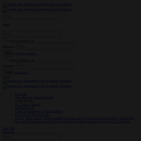
Ara
Sadece başlıkları ara
Kullanıcı:
Ara
Gelişmiş Arama...
Sadece başlıkları ara
Kullanıcı:
Ara
Advanced...
Menü
Forumlar
Yeni Mesajlar
Forumlarda Ara
confıg düzenle
OC Config Düzenle
REHBERLER
OpenCore Rehberler
Clover Rehberler
KURULUM DOSYALARI
macOS Tahoe
macOS Sequoia
macOS Sonoma
macOS Ventura
macOS Monterey
macOS Big
Sur
macOS Catalina
macOS Mojave
macOS High Sierra
macOS Sierra
macOS El Capitan
Giriş Yap
Kayıt Ol