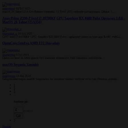
strangerone
16 Eyl 2025
macOS 26 Tahoe (25A354) Release sürümdür. 15 Eylül 2025 tarihinde paylaşılmıştır. Dikkat: 1...
Asus Prime Z590-P Intel i7-10700KF GPU Sapphire RX 6600 Pulse Opencore 1.0.6 -
MacOS 26 Tahoe (25A354)
Mavisakal_tr
16 Eyl 2025
CPU: Intel i7-10700KF GPU: Sapphire RX 6600 Pulse - agdpmod=pikera in boot-args RAM: 4x8Go...
OpenCore Intel ve AMD EFI Dosyaları
strangerone
4 Eyl 2024
OpenCore Intel ve AMD güncel EFI klasörleri eklenmiştir. Ekli linklerden indirilebilir...
macOS Sequoia Tanıtıldı
strangerone
13 Haz 2024
Geliştiricilere bugün macOS Sequoia'nın bir önizleme sürümü veriliyor ve bu yaz (Temmuz ayında)...
1
2
3
...
Sayfaya git
Git
7
Sonraki