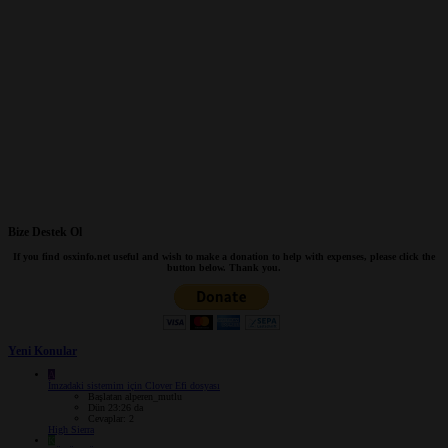
Bize Destek Ol
If you find osxinfo.net useful and wish to make a donation to help with expenses, please click the
button below. Thank you.
Yeni Konular
A
İmzadaki sistemim için Clover Efi dosyası
Başlatan alperen_mutlu
Dün 23:26 da
Cevaplar: 2
High Sierra
K