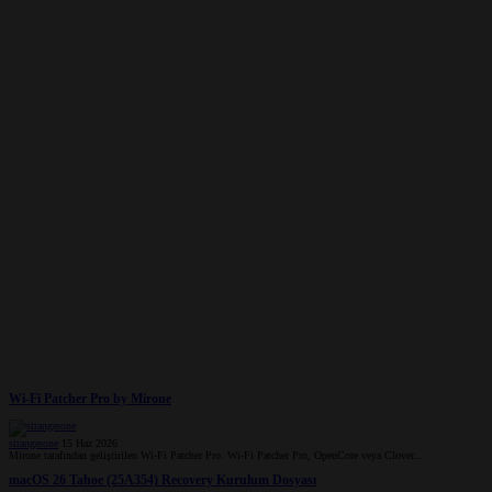
Wi-Fi Patcher Pro by Mirone
strangerone
15 Haz 2026
Mirone tarafından geliştirilen Wi-Fi Patcher Pro. Wi-Fi Patcher Pro, OpenCore veya Clover...
macOS 26 Tahoe (25A354) Recovery Kurulum Dosyası