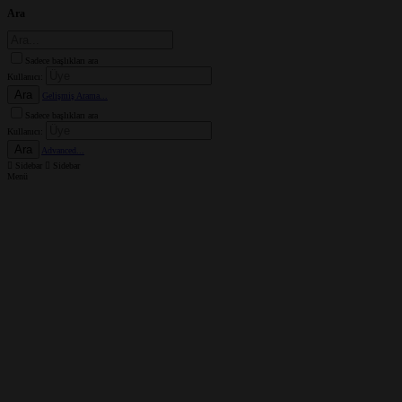
Ara
Sadece başlıkları ara
Kullanıcı:
Ara
Gelişmiş Arama...
Sadece başlıkları ara
Kullanıcı:
Ara
Advanced...
Sidebar
Sidebar
Menü