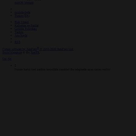
macOS Ventura
osxinfo-light
Turkce (TR)
Bize Ulaşın
Kullanım ve Şartlar
Gizlilik Politikası
Yardım
Ana Sayfa
RSS
®
Forum software by XenForo
© 2010-2020 XenForo Ltd.
Build Signature
© By
XenTR
Üst
Alt
Forum harici özel yardım kesinlikle yasaktır! Bu taleplerde uyarı cezası verilir!