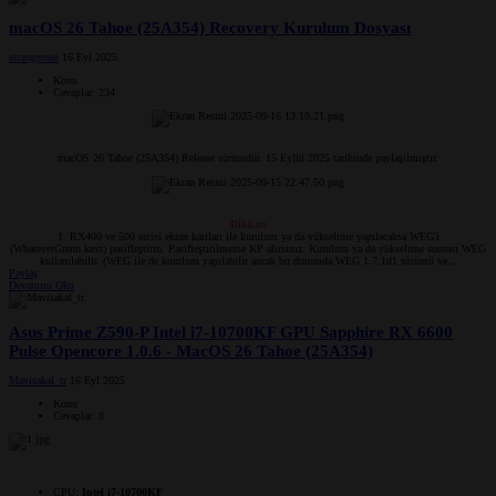
macOS 26 Tahoe (25A354) Recovery Kurulum Dosyası
strangerone
16 Eyl 2025
Konu
Cevaplar: 234
macOS 26 Tahoe (25A354) Release sürümdür. 15 Eylül 2025 tarihinde paylaşılmıştır.
Dikkat:
1. RX400 ve 500 serisi ekran kartları ile kurulum ya da yükseltme yapılacaksa WEG'i
(WhateverGrenn.kext) pasifleştirin. Pasifleştirilmezse KP alırsınız. Kurulum ya da yükseltme sonrası WEG
kullanılabilir. (WEG ile de kurulum yapılabilir ancak bu durumda WEG 1.7.1d1 sürümü ve...​
Paylaş
Devamını Oku
Asus Prime Z590-P Intel i7-10700KF GPU Sapphire RX 6600
Pulse Opencore 1.0.6 - MacOS 26 Tahoe (25A354)
Mavisakal_tr
16 Eyl 2025
Konu
Cevaplar: 8
CPU:
Intel i7-10700KF