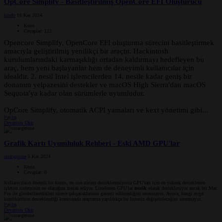
OpCore Simplify - Basitleştirilmiş OpenCore EFI Oluşturucu
kindo
16 Kas 2024
Konu
Cevaplar: 123
Opencore Simplify, OpenCore EFI oluşturma sürecini basitleştirmek
amacıyla geliştirilmiş yenilikçi bir araçtır. Hackintosh
kurulumlarındaki karmaşıklığı ortadan kaldırmayı hedefleyen bu
araç, hem yeni başlayanlar hem de deneyimli kullanıcılar için
idealdir. 2. nesil Intel işlemcilerden 14. nesile kadar geniş bir
donanım yelpazesini destekler ve macOS High Sierra'dan macOS
Sequoia'ya kadar olan sürümlerle uyumludur.
OpCore Simplify, otomatik ACPI yamaları ve kext yönetimi gibi...
Paylaş
Devamını Oku
Grafik Kartı Uyumluluk Rehberi - Eski AMD GPU'lar
strangerone
5 Kas 2024
Konu
Cevaplar: 0
Kullanıcıların önemli bir kısmı, en son sürüm desteklenmiyorsa GPU'ları için en yüksek desteklenen
işletim sisteminin ne olacağını merak ediyor. Listelenen GPU'lar
teorik
olarak destekleniyor ancak bir Mac
Pro ile gönderilmedikleri sürece çalışacaklarının garanti edilmediğini unutmayın. Ayrıca, hangi aygıt
kimliklerinin desteklendiği konusunda araştırma yapıldıkça bu listenin değişebileceğini unutmayın.
Paylaş
Devamını Oku