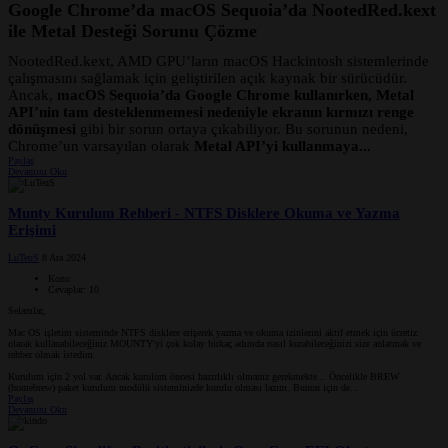
Google Chrome’da macOS Sequoia’da NootedRed.kext
ile Metal Desteği Sorunu Çözme
NootedRed.kext, AMD GPU’ların macOS Hackintosh sistemlerinde
çalışmasını sağlamak için geliştirilen açık kaynak bir sürücüdür.
Ancak,
macOS Sequoia’da Google Chrome kullanırken, Metal
API’nin tam desteklenmemesi nedeniyle ekranın kırmızı renge
dönüşmesi
gibi bir sorun ortaya çıkabiliyor. Bu sorunun nedeni,
Chrome’un varsayılan olarak
Metal API’yi kullanmaya...
Paylaş
Devamını Oku
Munty Kurulum Rehberi - NTFS Disklere Okuma ve Yazma
Erişimi
LuTeuS
8 Ara 2024
Konu
Cevaplar: 10
Selamlar,
Mac OS işletim sisteminde NTFS disklere erişerek yazma ve okuma izinlerini aktif etmek için ücretiz
olarak kullanabileceğiniz MOUNTY'yi çok kolay birkaç adımda nasıl kurabileceğinizi size anlatmak ve
rehber olmak istedim.
Kurulum için 2 yol var. Ancak kurulum öncesi hazırlıklı olmanız gerekmekte... Öncelikle BREW
(homebrew) paket kurulum modülü sisteminizde kurulu olması lazım. Bunun için de...
Paylaş
Devamını Oku