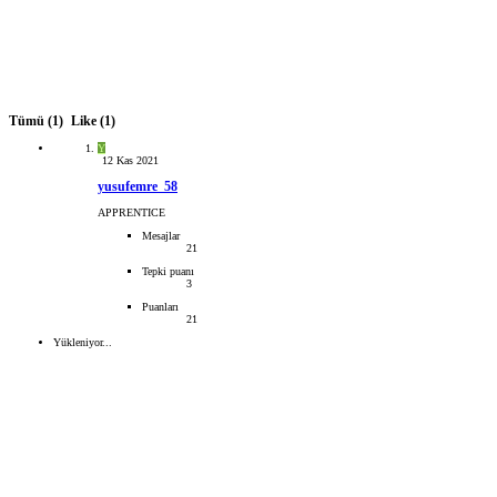
Tümü
(1)
Like
(1)
Y
12 Kas 2021
yusufemre_58
APPRENTICE
Mesajlar
21
Tepki puanı
3
Puanları
21
Yükleniyor...