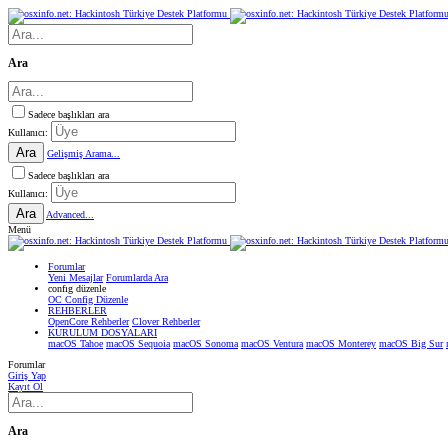
Ara
Sadece başlıkları ara
Kullanıcı:
Ara
Gelişmiş Arama...
Sadece başlıkları ara
Kullanıcı:
Ara
Advanced...
Menü
Forumlar
Yeni Mesajlar
Forumlarda Ara
confıg düzenle
OC Config Düzenle
REHBERLER
OpenCore Rehberler
Clover Rehberler
KURULUM DOSYALARI
macOS Tahoe
macOS Sequoia
macOS Sonoma
macOS Ventura
macOS Monterey
macOS Big Sur
Forumlar
Giriş Yap
Kayıt Ol
Ara