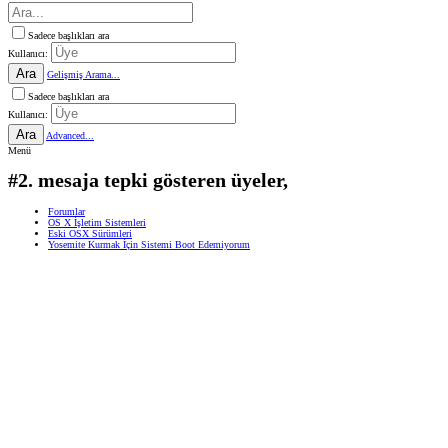
Sadece başlıkları ara
Kullanıcı:
Ara
Gelişmiş Arama...
Sadece başlıkları ara
Kullanıcı:
Ara
Advanced...
Menü
#2. mesaja tepki gösteren üyeler,
Forumlar
OS X İşletim Sistemleri
Eski OSX Sürümleri
Yosemite Kurmak İçin Sistemi Boot Edemiyorum