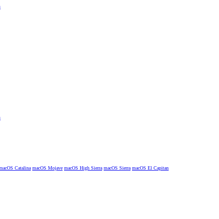
macOS Catalina
macOS Mojave
macOS High Sierra
macOS Sierra
macOS El Capitan