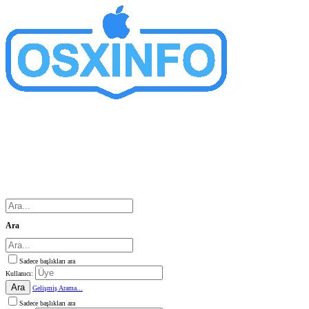
Ara
Sadece başlıkları ara
Kullanıcı:
Ara
Gelişmiş Arama...
Sadece başlıkları ara