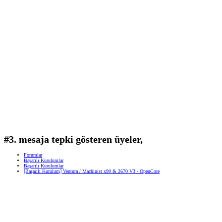
#3. mesaja tepki gösteren üyeler,
Forumlar
Başarılı Kurulumlar
Başarılı Kurulumlar
[Başarılı Kurulum] Ventura / Machinist x99 & 2670 V3 - OpenCore