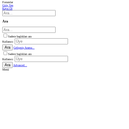
Forumlar
Giriş Yap
Kayıt Ol
Ara
Sadece başlıkları ara
Kullanıcı:
Ara
Gelişmiş Arama...
Sadece başlıkları ara
Kullanıcı:
Ara
Advanced...
Menü