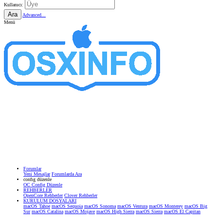
Kullanıcı:
Ara
Advanced...
Menü
Forumlar
Yeni Mesajlar
Forumlarda Ara
confıg düzenle
OC Config Düzenle
REHBERLER
OpenCore Rehberler
Clover Rehberler
KURULUM DOSYALARI
macOS Tahoe
macOS Sequoia
macOS Sonoma
macOS Ventura
macOS Monterey
macOS Big
Sur
macOS Catalina
macOS Mojave
macOS High Sierra
macOS Sierra
macOS El Capitan