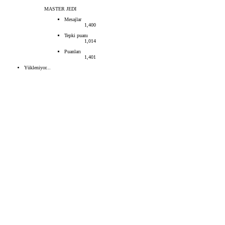
MASTER JEDI
Mesajlar
1,400
Tepki puanı
1,014
Puanları
1,401
Yükleniyor...