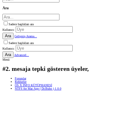
Ara
Sadece başlıkları ara
Kullanıcı:
Ara
Gelişmiş Arama...
Sadece başlıkları ara
Kullanıcı:
Ara
Advanced...
Menü
#2. mesaja tepki gösteren üyeler,
Forumlar
Rehberler
OS X INFO KÜTÜPHANESİ
NTFS for Mac App ( Dr.Buho ) 1.0.0