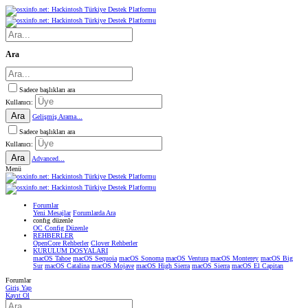
Ara
Sadece başlıkları ara
Kullanıcı:
Ara
Gelişmiş Arama...
Sadece başlıkları ara
Kullanıcı:
Ara
Advanced...
Menü
Forumlar
Yeni Mesajlar
Forumlarda Ara
confıg düzenle
OC Config Düzenle
REHBERLER
OpenCore Rehberler
Clover Rehberler
KURULUM DOSYALARI
macOS Tahoe
macOS Sequoia
macOS Sonoma
macOS Ventura
macOS Monterey
macOS Big
Sur
macOS Catalina
macOS Mojave
macOS High Sierra
macOS Sierra
macOS El Capitan
Forumlar
Giriş Yap
Kayıt Ol