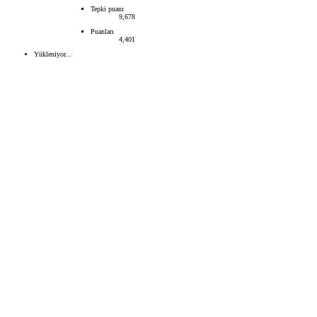
Tepki puanı
9,678
Puanları
4,401
Yükleniyor...