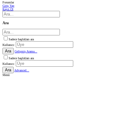
Forumlar
Giriş Yap
Kayıt Ol
Ara
Sadece başlıkları ara
Kullanıcı:
Ara
Gelişmiş Arama...
Sadece başlıkları ara
Kullanıcı:
Ara
Advanced...
Menü