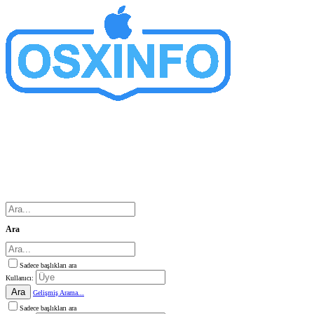
Ara
Sadece başlıkları ara
Kullanıcı:
Ara
Gelişmiş Arama...
Sadece başlıkları ara