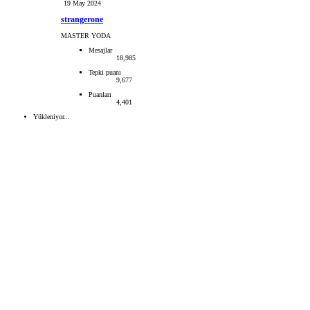
19 May 2024
strangerone
MASTER YODA
Mesajlar
18,985
Tepki puanı
9,677
Puanları
4,401
Yükleniyor...