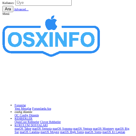
Kullanıcı:
Ara
Advanced...
Menü
Forumlar
Yeni Mesajlar
Forumlarda Ara
confıg düzenle
OC Config Düzenle
REHBERLER
OpenCore Rehberler
Clover Rehberler
KURULUM DOSYALARI
macOS Tahoe
macOS Sequoia
macOS Sonoma
macOS Ventura
macOS Monterey
macOS Big
Sur
macOS Catalina
macOS Mojave
macOS High Sierra
macOS Sierra
macOS El Capitan