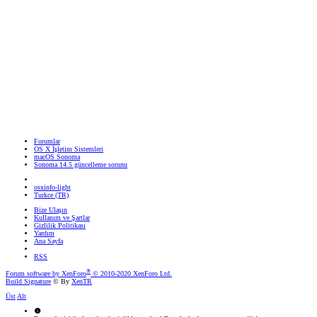
Forumlar
OS X İşletim Sistemleri
macOS Sonoma
Sonoma 14.5 güncelleme sorunu
osxinfo-light
Turkce (TR)
Bize Ulaşın
Kullanım ve Şartlar
Gizlilik Politikası
Yardım
Ana Sayfa
RSS
®
Forum software by XenForo
© 2010-2020 XenForo Ltd.
Build Signature
© By
XenTR
Üst
Alt