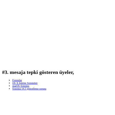
#3. mesaja tepki gösteren üyeler,
Forumlar
OS X İşletim Sistemleri
macOS Sonoma
Sonoma 14.5 güncelleme sorunu