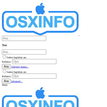
Ara
Sadece başlıkları ara
Kullanıcı:
Ara
Gelişmiş Arama...
Sadece başlıkları ara
Kullanıcı:
Ara
Advanced...
Menü