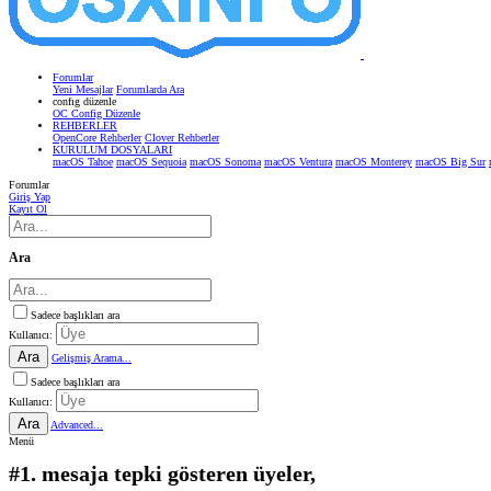
Forumlar
Yeni Mesajlar
Forumlarda Ara
confıg düzenle
OC Config Düzenle
REHBERLER
OpenCore Rehberler
Clover Rehberler
KURULUM DOSYALARI
macOS Tahoe
macOS Sequoia
macOS Sonoma
macOS Ventura
macOS Monterey
macOS Big Sur
Forumlar
Giriş Yap
Kayıt Ol
Ara
Sadece başlıkları ara
Kullanıcı:
Ara
Gelişmiş Arama...
Sadece başlıkları ara
Kullanıcı:
Ara
Advanced...
Menü
#1. mesaja tepki gösteren üyeler,