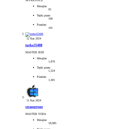
APPRENTICE
Mesajlar
92
Tepki puanı
106
Puanları
101
12 Kas 2024
turko35408
MASTER JEDI
Mesajlar
1,876
Tepki puanı
1,324
Puanları
1,401
11 Kas 2024
strangerone
MASTER YODA
Mesajlar
18,985