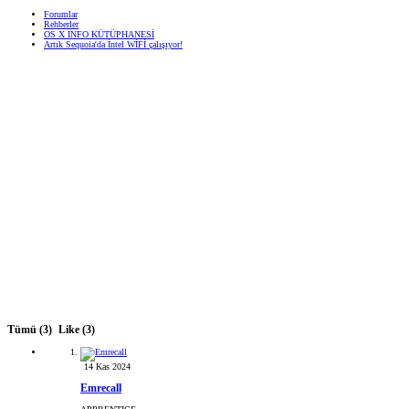
Forumlar
Rehberler
OS X INFO KÜTÜPHANESİ
Artık Sequoia'da İntel WİFİ çalışıyor!
Tümü
(3)
Like
(3)
14 Kas 2024
Emrecall