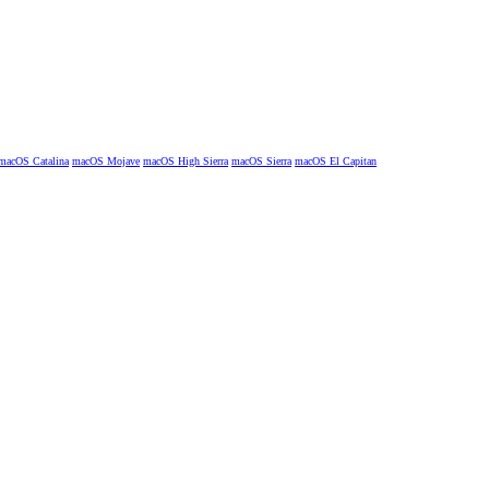
macOS Catalina
macOS Mojave
macOS High Sierra
macOS Sierra
macOS El Capitan