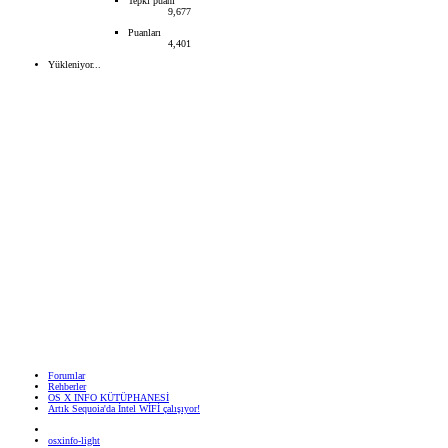
Tepki puanı
9,677
Puanları
4,401
Yükleniyor...
Forumlar
Rehberler
OS X INFO KÜTÜPHANESİ
Artık Sequoia'da İntel WİFİ çalışıyor!
osxinfo-light