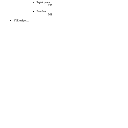
Tepki puanı
135
Puanları
301
Yükleniyor...