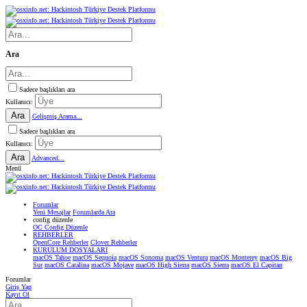
Ara
Sadece başlıkları ara
Kullanıcı:
Ara
Gelişmiş Arama...
Sadece başlıkları ara
Kullanıcı:
Ara
Advanced...
Menü
Forumlar
Yeni Mesajlar
Forumlarda Ara
confıg düzenle
OC Config Düzenle
REHBERLER
OpenCore Rehberler
Clover Rehberler
KURULUM DOSYALARI
macOS Tahoe
macOS Sequoia
macOS Sonoma
macOS Ventura
macOS Monterey
macOS Big
Sur
macOS Catalina
macOS Mojave
macOS High Sierra
macOS Sierra
macOS El Capitan
Forumlar
Giriş Yap
Kayıt Ol