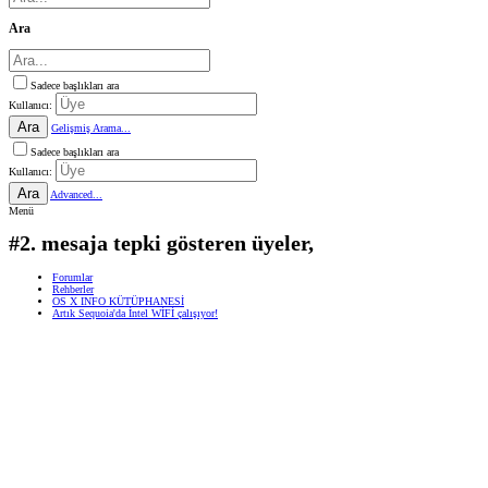
Ara
Sadece başlıkları ara
Kullanıcı:
Ara
Gelişmiş Arama...
Sadece başlıkları ara
Kullanıcı:
Ara
Advanced...
Menü
#2. mesaja tepki gösteren üyeler,
Forumlar
Rehberler
OS X INFO KÜTÜPHANESİ
Artık Sequoia'da İntel WİFİ çalışıyor!