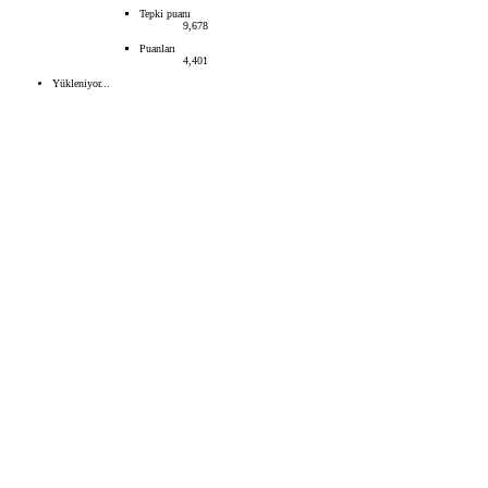
Tepki puanı
9,678
Puanları
4,401
Yükleniyor...