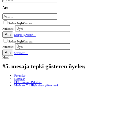
Ara
Sadece başlıkları ara
Kullanıcı:
Ara
Gelişmiş Arama...
Sadece başlıkları ara
Kullanıcı:
Ara
Advanced...
Menü
#5. mesaja tepki gösteren üyeler,
Forumlar
Dosyalar
EFI Kurulum Paketleri
Macbook 7.1 High sierra yükseltmek