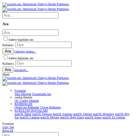
Ara
Sadece başlıkları ara
Kullanıcı:
Ara
Gelişmiş Arama...
Sadece başlıkları ara
Kullanıcı:
Ara
Advanced...
Menü
Forumlar
Yeni Mesajlar
Forumlarda Ara
confıg düzenle
OC Config Düzenle
REHBERLER
OpenCore Rehberler
Clover Rehberler
KURULUM DOSYALARI
macOS Tahoe
macOS Sequoia
macOS Sonoma
macOS Ventura
macOS Monterey
macOS Big
Sur
macOS Catalina
macOS Mojave
macOS High Sierra
macOS Sierra
macOS El Capitan
Forumlar
Giriş Yap
Kayıt Ol