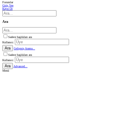
Forumlar
Giriş Yap
Kayıt Ol
Ara
Sadece başlıkları ara
Kullanıcı:
Ara
Gelişmiş Arama...
Sadece başlıkları ara
Kullanıcı:
Ara
Advanced...
Menü