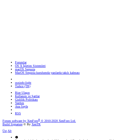
Forumlar
OS X İşletim Sistemleri
macOS Sequoia
MacOS Sequoia kurulumda yazılarda takılı kalması
osxinfo-light
Turkce (TR)
Bize Ulaşın
Kullanım ve Şartlar
Gizlilik Politikası
Yardım
Ana Sayfa
RSS
®
Forum software by XenForo
© 2010-2020 XenForo Ltd.
Build Signature
© By
XenTR
Üst
Alt