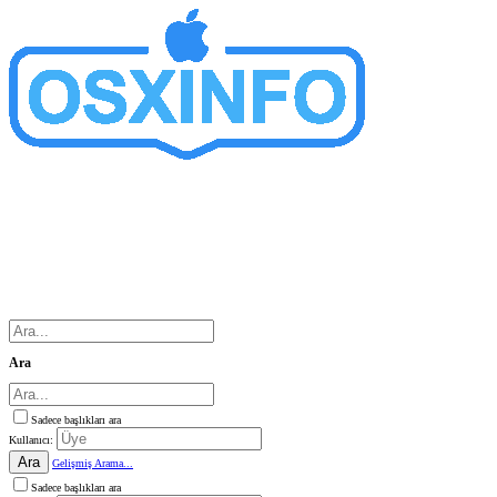
Ara
Sadece başlıkları ara
Kullanıcı:
Ara
Gelişmiş Arama...
Sadece başlıkları ara