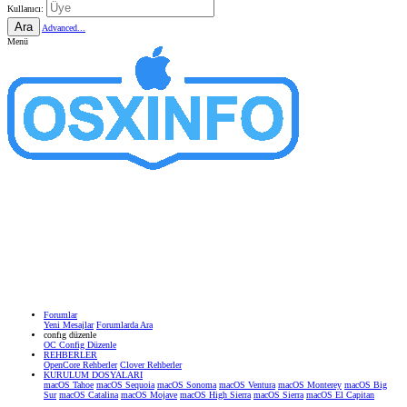
Kullanıcı:
Ara
Advanced...
Menü
Forumlar
Yeni Mesajlar
Forumlarda Ara
confıg düzenle
OC Config Düzenle
REHBERLER
OpenCore Rehberler
Clover Rehberler
KURULUM DOSYALARI
macOS Tahoe
macOS Sequoia
macOS Sonoma
macOS Ventura
macOS Monterey
macOS Big
Sur
macOS Catalina
macOS Mojave
macOS High Sierra
macOS Sierra
macOS El Capitan