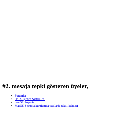
#2. mesaja tepki gösteren üyeler,
Forumlar
OS X İşletim Sistemleri
macOS Sequoia
MacOS Sequoia kurulumda yazılarda takılı kalması