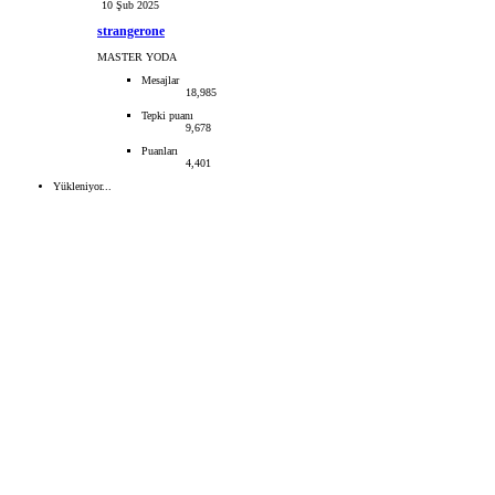
10 Şub 2025
strangerone
MASTER YODA
Mesajlar
18,985
Tepki puanı
9,678
Puanları
4,401
Yükleniyor...