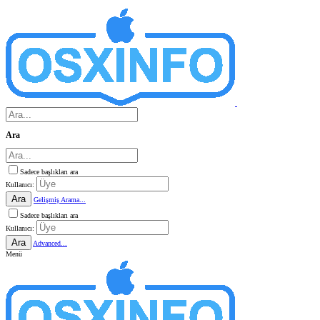
Ara
Sadece başlıkları ara
Kullanıcı:
Ara
Gelişmiş Arama...
Sadece başlıkları ara
Kullanıcı:
Ara
Advanced...
Menü