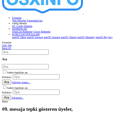
Forumlar
Yeni Mesajlar
Forumlarda Ara
confıg düzenle
OC Config Düzenle
REHBERLER
OpenCore Rehberler
Clover Rehberler
KURULUM DOSYALARI
macOS Tahoe
macOS Sequoia
macOS Sonoma
macOS Ventura
macOS Monterey
macOS Big Sur
Forumlar
Giriş Yap
Kayıt Ol
Ara
Sadece başlıkları ara
Kullanıcı:
Ara
Gelişmiş Arama...
Sadece başlıkları ara
Kullanıcı:
Ara
Advanced...
Menü
#9. mesaja tepki gösteren üyeler,