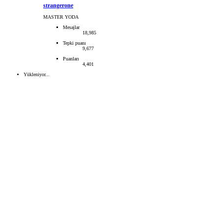
strangerone
MASTER YODA
Mesajlar
18,985
Tepki puanı
9,677
Puanları
4,401
Yükleniyor...