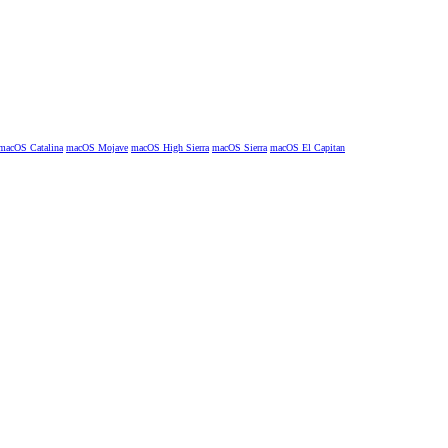
macOS Catalina
macOS Mojave
macOS High Sierra
macOS Sierra
macOS El Capitan