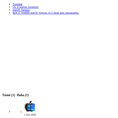
Forumlar
OS X İşletim Sistemleri
macOS Sequoia
İntel i5 10300H macOS Sequoia 15.2 ekran kartı tanıtamadım.
Tümü
(1)
Haha
(1)
1 Eyl 2025