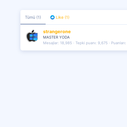
Tümü
(1)
Like
(1)
strangerone
MASTER YODA
Mesajlar
18,985
Tepki puanı
9,675
Puanları