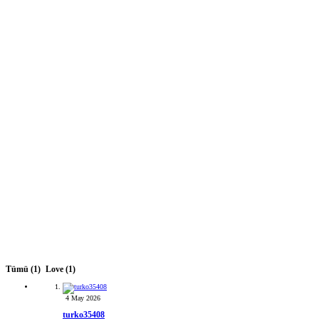
Tümü
(1)
Love
(1)
4 May 2026
turko35408