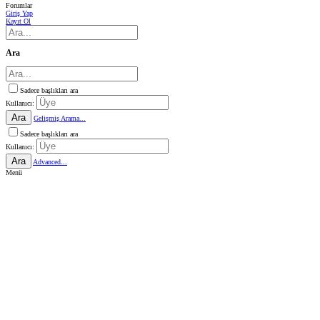
Forumlar
Giriş Yap
Kayıt Ol
Ara
Sadece başlıkları ara
Kullanıcı:
Ara
Gelişmiş Arama...
Sadece başlıkları ara
Kullanıcı:
Ara
Advanced...
Menü