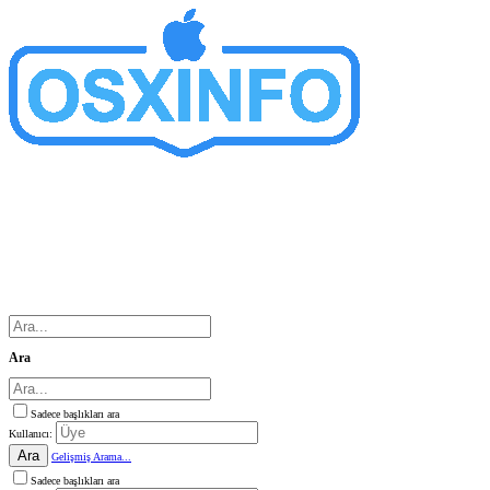
Ara
Sadece başlıkları ara
Kullanıcı:
Ara
Gelişmiş Arama...
Sadece başlıkları ara