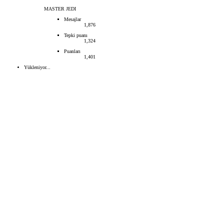
MASTER JEDI
Mesajlar
1,876
Tepki puanı
1,324
Puanları
1,401
Yükleniyor...