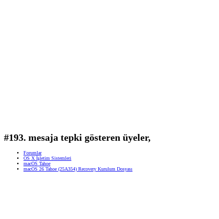
#193. mesaja tepki gösteren üyeler,
Forumlar
OS X İşletim Sistemleri
macOS Tahoe
macOS 26 Tahoe (25A354) Recovery Kurulum Dosyası