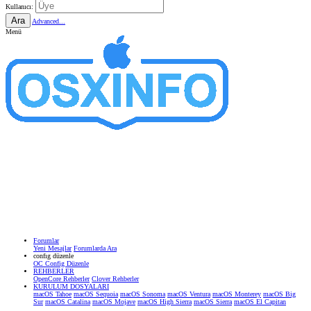
Kullanıcı:
Ara
Advanced...
Menü
Forumlar
Yeni Mesajlar
Forumlarda Ara
confıg düzenle
OC Config Düzenle
REHBERLER
OpenCore Rehberler
Clover Rehberler
KURULUM DOSYALARI
macOS Tahoe
macOS Sequoia
macOS Sonoma
macOS Ventura
macOS Monterey
macOS Big
Sur
macOS Catalina
macOS Mojave
macOS High Sierra
macOS Sierra
macOS El Capitan