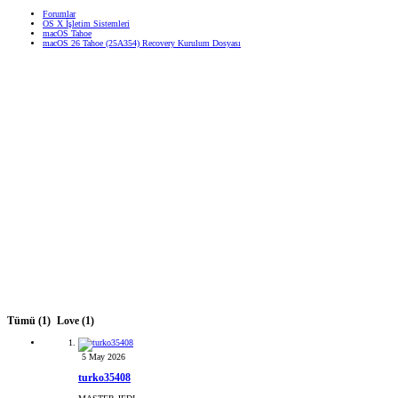
Forumlar
OS X İşletim Sistemleri
macOS Tahoe
macOS 26 Tahoe (25A354) Recovery Kurulum Dosyası
Tümü
(1)
Love
(1)
5 May 2026
turko35408