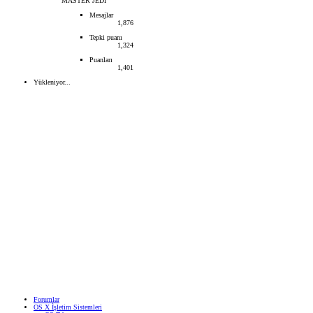
MASTER JEDI
Mesajlar
1,876
Tepki puanı
1,324
Puanları
1,401
Yükleniyor...
Forumlar
OS X İşletim Sistemleri