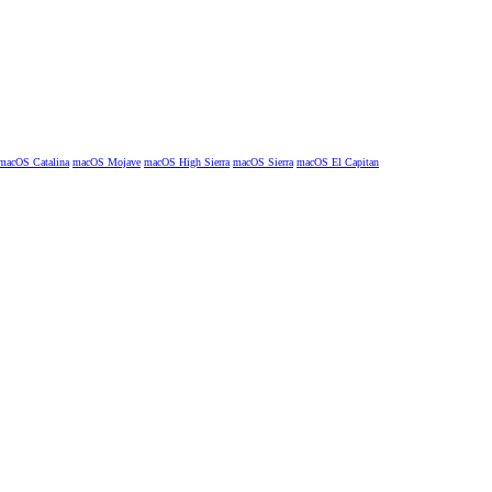
macOS Catalina
macOS Mojave
macOS High Sierra
macOS Sierra
macOS El Capitan