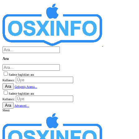
Ara
Sadece başlıkları ara
Kullanıcı:
Ara
Gelişmiş Arama...
Sadece başlıkları ara
Kullanıcı:
Ara
Advanced...
Menü