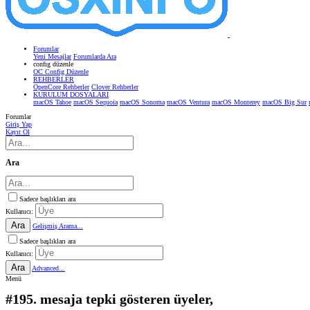
Forumlar
Yeni Mesajlar
Forumlarda Ara
confıg düzenle
OC Config Düzenle
REHBERLER
OpenCore Rehberler
Clover Rehberler
KURULUM DOSYALARI
macOS Tahoe
macOS Sequoia
macOS Sonoma
macOS Ventura
macOS Monterey
macOS Big Sur
Forumlar
Giriş Yap
Kayıt Ol
Ara
Sadece başlıkları ara
Kullanıcı:
Ara
Gelişmiş Arama...
Sadece başlıkları ara
Kullanıcı:
Ara
Advanced...
Menü
#195. mesaja tepki gösteren üyeler,