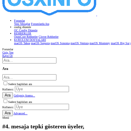
Forumlar
Yeni Mesajlar
Forumlarda Ara
confıg düzenle
OC Config Düzenle
REHBERLER
OpenCore Rehberler
Clover Rehberler
KURULUM DOSYALARI
macOS Tahoe
macOS Sequoia
macOS Sonoma
macOS Ventura
macOS Monterey
macOS Big Sur
Forumlar
Giriş Yap
Kayıt Ol
Ara
Sadece başlıkları ara
Kullanıcı:
Ara
Gelişmiş Arama...
Sadece başlıkları ara
Kullanıcı:
Ara
Advanced...
Menü
#4. mesaja tepki gösteren üyeler,