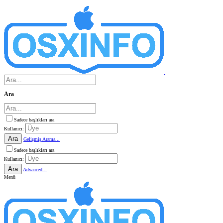
Ara
Sadece başlıkları ara
Kullanıcı:
Ara
Gelişmiş Arama...
Sadece başlıkları ara
Kullanıcı:
Ara
Advanced...
Menü