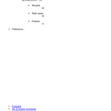
APPRENTICE
·
24
Mesajlar
26
Tepki puanı
16
Puanları
71
Yükleniyor...
Forumlar
OS X İşletim Sistemleri