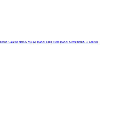
macOS Catalina
macOS Mojave
macOS High Sierra
macOS Sierra
macOS El Capitan