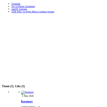
Forumlar
OS X İşletim Sistemleri
macOS Sonoma
USB DAC ve Apple Music Loseless Sorunu
Tümü
(1)
Like
(1)
5 May 2026
Keremers