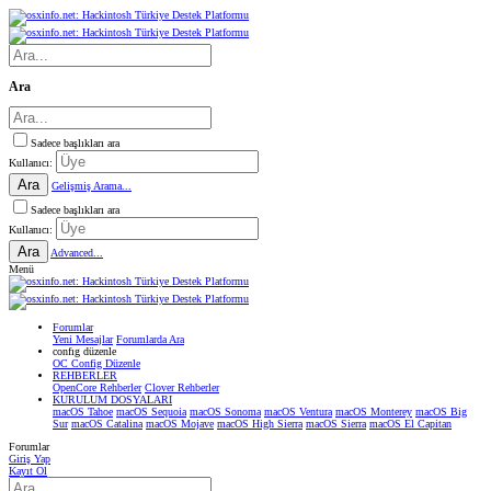
Ara
Sadece başlıkları ara
Kullanıcı:
Ara
Gelişmiş Arama...
Sadece başlıkları ara
Kullanıcı:
Ara
Advanced...
Menü
Forumlar
Yeni Mesajlar
Forumlarda Ara
confıg düzenle
OC Config Düzenle
REHBERLER
OpenCore Rehberler
Clover Rehberler
KURULUM DOSYALARI
macOS Tahoe
macOS Sequoia
macOS Sonoma
macOS Ventura
macOS Monterey
macOS Big
Sur
macOS Catalina
macOS Mojave
macOS High Sierra
macOS Sierra
macOS El Capitan
Forumlar
Giriş Yap
Kayıt Ol