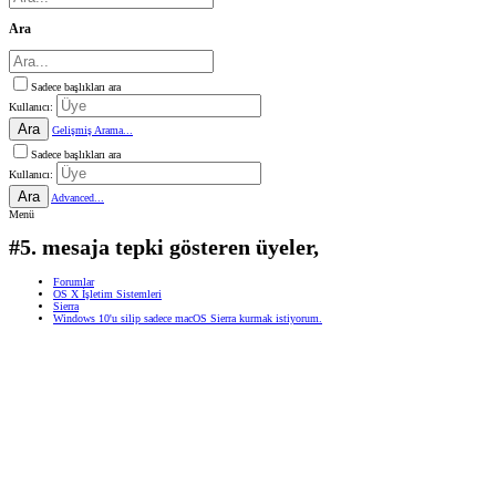
Ara
Sadece başlıkları ara
Kullanıcı:
Ara
Gelişmiş Arama...
Sadece başlıkları ara
Kullanıcı:
Ara
Advanced...
Menü
#5. mesaja tepki gösteren üyeler,
Forumlar
OS X İşletim Sistemleri
Sierra
Windows 10'u silip sadece macOS Sierra kurmak istiyorum.