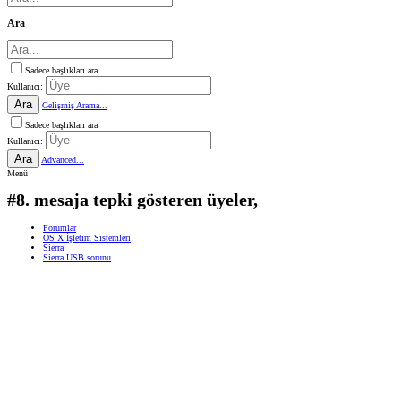
Ara
Sadece başlıkları ara
Kullanıcı:
Ara
Gelişmiş Arama...
Sadece başlıkları ara
Kullanıcı:
Ara
Advanced...
Menü
#8. mesaja tepki gösteren üyeler,
Forumlar
OS X İşletim Sistemleri
Sierra
Sierra USB sorunu