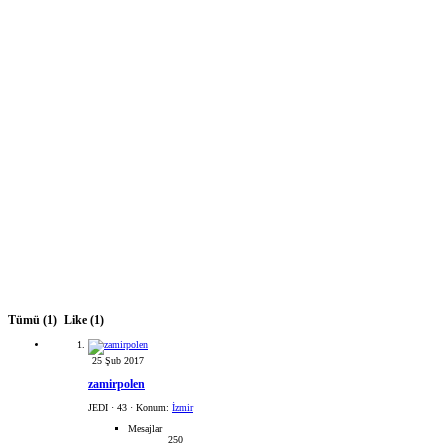
Tümü
(1)
Like
(1)
25 Şub 2017
zamirpolen
JEDI
·
43
·
Konum:
İzmir
Mesajlar
250