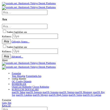
Ara
Sadece başlıkları ara
Kullanıcı:
Ara
Gelişmiş Arama...
Sadece başlıkları ara
Kullanıcı:
Ara
Advanced...
Menü
Forumlar
Yeni Mesajlar
Forumlarda Ara
confıg düzenle
OC Config Düzenle
REHBERLER
OpenCore Rehberler
Clover Rehberler
KURULUM DOSYALARI
macOS Tahoe
macOS Sequoia
macOS Sonoma
macOS Ventura
macOS Monterey
macOS Big
Sur
macOS Catalina
macOS Mojave
macOS High Sierra
macOS Sierra
macOS El Capitan
Forumlar
Giriş Yap
Kayıt Ol