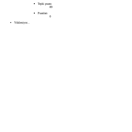
Tepki puanı
89
Puanları
0
Yükleniyor...