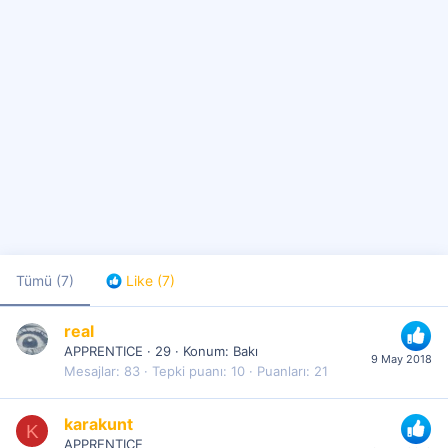
Tümü
(7)
Like
(7)
real
APPRENTICE
·
29
·
Konum:
Bakı
9 May 2018
Mesajlar
83
Tepki puanı
10
Puanları
21
karakunt
K
APPRENTICE