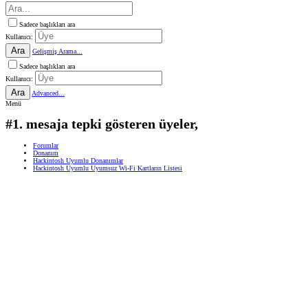
Sadece başlıkları ara
Kullanıcı:
Ara
Gelişmiş Arama...
Sadece başlıkları ara
Kullanıcı:
Ara
Advanced...
Menü
#1. mesaja tepki gösteren üyeler,
Forumlar
Donanım
Hackintosh Uyumlu Donanımlar
Hackintosh Uyumlu Uyumsuz Wi-Fi Kartların Listesi