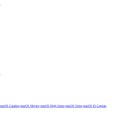
macOS Catalina
macOS Mojave
macOS High Sierra
macOS Sierra
macOS El Capitan