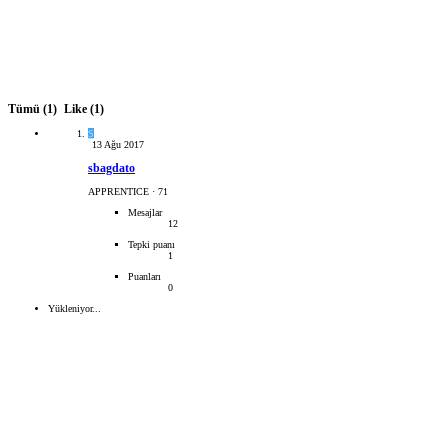
Tümü
(1)
Like
(1)
S
13 Ağu 2017
sbagdato
APPRENTICE
·
71
Mesajlar
12
Tepki puanı
1
Puanları
0
Yükleniyor...