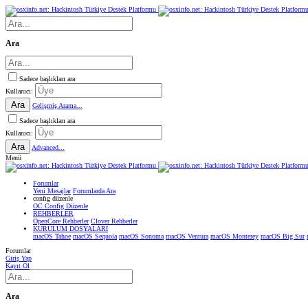
Ara
Sadece başlıkları ara
Kullanıcı:
Ara
Gelişmiş Arama...
Sadece başlıkları ara
Kullanıcı:
Ara
Advanced...
Menü
Forumlar
Yeni Mesajlar
Forumlarda Ara
confıg düzenle
OC Config Düzenle
REHBERLER
OpenCore Rehberler
Clover Rehberler
KURULUM DOSYALARI
macOS Tahoe
macOS Sequoia
macOS Sonoma
macOS Ventura
macOS Monterey
macOS Big Sur
Forumlar
Giriş Yap
Kayıt Ol
Ara