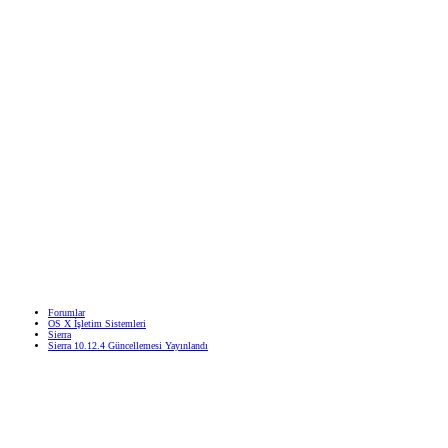
Forumlar
OS X İşletim Sistemleri
Sierra
Sierra 10.12.4 Güncellemesi Yayınlandı