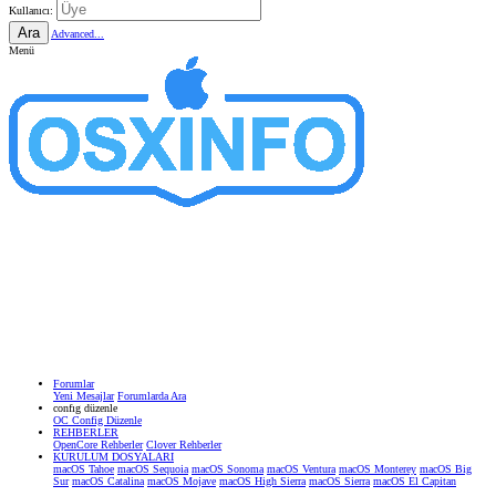
Kullanıcı:
Ara
Advanced...
Menü
Forumlar
Yeni Mesajlar
Forumlarda Ara
confıg düzenle
OC Config Düzenle
REHBERLER
OpenCore Rehberler
Clover Rehberler
KURULUM DOSYALARI
macOS Tahoe
macOS Sequoia
macOS Sonoma
macOS Ventura
macOS Monterey
macOS Big
Sur
macOS Catalina
macOS Mojave
macOS High Sierra
macOS Sierra
macOS El Capitan