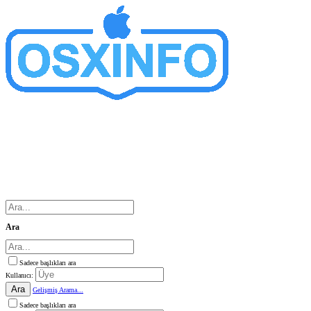
Ara
Sadece başlıkları ara
Kullanıcı:
Ara
Gelişmiş Arama...
Sadece başlıkları ara