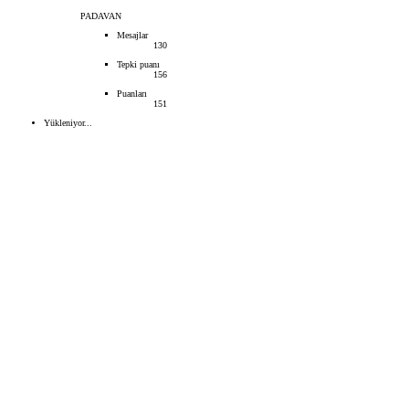
PADAVAN
Mesajlar
130
Tepki puanı
156
Puanları
151
Yükleniyor...