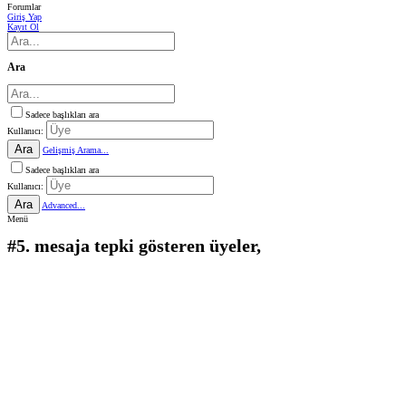
Forumlar
Giriş Yap
Kayıt Ol
Ara
Sadece başlıkları ara
Kullanıcı:
Ara
Gelişmiş Arama...
Sadece başlıkları ara
Kullanıcı:
Ara
Advanced...
Menü
#5. mesaja tepki gösteren üyeler,