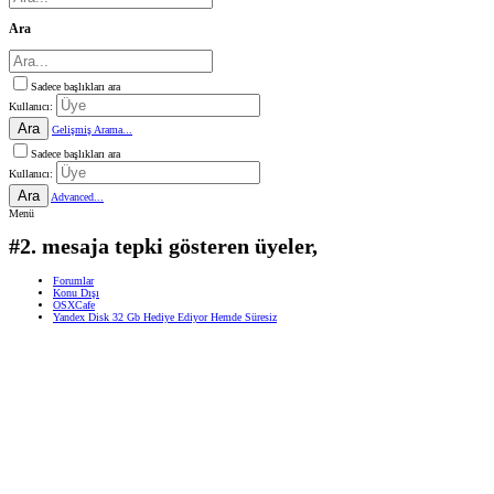
Ara
Sadece başlıkları ara
Kullanıcı:
Ara
Gelişmiş Arama...
Sadece başlıkları ara
Kullanıcı:
Ara
Advanced...
Menü
#2. mesaja tepki gösteren üyeler,
Forumlar
Konu Dışı
OSXCafe
Yandex Disk 32 Gb Hediye Ediyor Hemde Süresiz