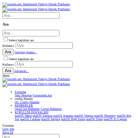
Ara
Sadece başlıkları ara
Kullanıcı:
Ara
Gelişmiş Arama...
Sadece başlıkları ara
Kullanıcı:
Ara
Advanced...
Menü
Forumlar
Yeni Mesajlar
Forumlarda Ara
confıg düzenle
OC Config Düzenle
REHBERLER
OpenCore Rehberler
Clover Rehberler
KURULUM DOSYALARI
macOS Tahoe
macOS Sequoia
macOS Sonoma
macOS Ventura
macOS Monterey
macOS Big
Sur
macOS Catalina
macOS Mojave
macOS High Sierra
macOS Sierra
macOS El Capitan
Forumlar
Giriş Yap
Kayıt Ol