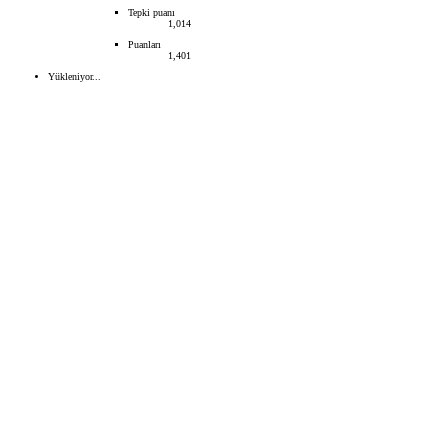
Tepki puanı
1,014
Puanları
1,401
Yükleniyor...