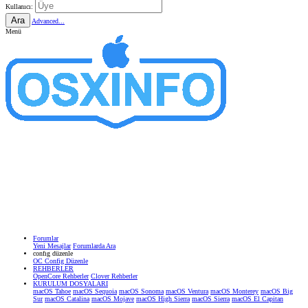
Kullanıcı:
Ara
Advanced...
Menü
Forumlar
Yeni Mesajlar
Forumlarda Ara
confıg düzenle
OC Config Düzenle
REHBERLER
OpenCore Rehberler
Clover Rehberler
KURULUM DOSYALARI
macOS Tahoe
macOS Sequoia
macOS Sonoma
macOS Ventura
macOS Monterey
macOS Big
Sur
macOS Catalina
macOS Mojave
macOS High Sierra
macOS Sierra
macOS El Capitan