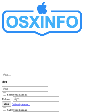
Ara
Sadece başlıkları ara
Kullanıcı:
Ara
Gelişmiş Arama...
Sadece başlıkları ara