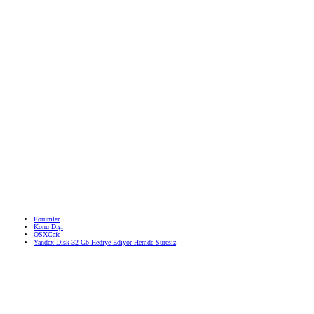
Forumlar
Konu Dışı
OSXCafe
Yandex Disk 32 Gb Hediye Ediyor Hemde Süresiz