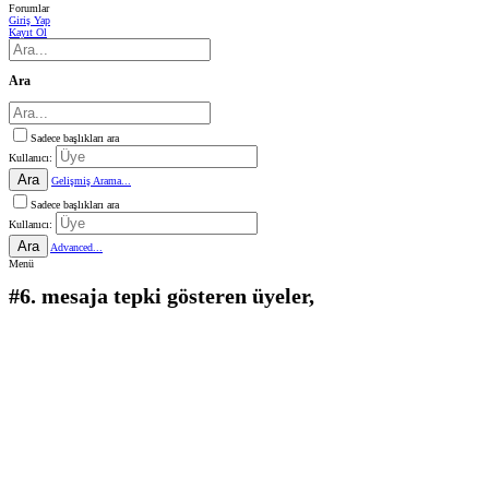
Forumlar
Giriş Yap
Kayıt Ol
Ara
Sadece başlıkları ara
Kullanıcı:
Ara
Gelişmiş Arama...
Sadece başlıkları ara
Kullanıcı:
Ara
Advanced...
Menü
#6. mesaja tepki gösteren üyeler,