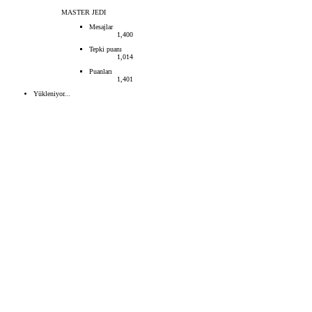
MASTER JEDI
Mesajlar
1,400
Tepki puanı
1,014
Puanları
1,401
Yükleniyor...