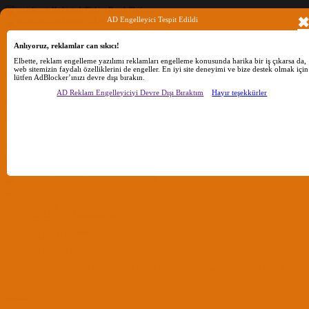
AD Engelleyici Tespit Edildi
Anlıyoruz, reklamlar can sıkıcı!
Ara
Elbette, reklam engelleme yazılımı reklamları engelleme konusunda harika bir iş çıkarsa da,
web sitemizin faydalı özelliklerini de engeller. En iyi site deneyimi ve bize destek olmak için
lütfen AdBlocker’ınızı devre dışı bırakın.
Sadece başlıkları ara
AD Reklam Engelleyiciyi Devre Dışı Bıraktım
Hayır teşekkürler
Kullanıcı:
Ara
Gelişmiş Arama...
Sadece başlıkları ara
Kullanıcı:
Ara
Advanced...
Menü
Forumlar
Yeni Mesajlar
Forumlarda Ara
confıg düzenle
OC Config Düzenle
REHBERLER
OpenCore Rehberler
Clover Rehberler
KURULUM DOSYALARI
macOS Tahoe
macOS Sequoia
macOS Sonoma
macOS Ventura
macOS Monterey
macOS Big
Sur
macOS Catalina
macOS Mojave
macOS High Sierra
macOS Sierra
macOS El Capitan
Forumlar
Giriş Yap
Kayıt Ol