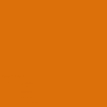
Tümü
(1)
Like
(1)
22 Haz 2017
Dexter61
PADAVAN
·
30
Mesajlar
152