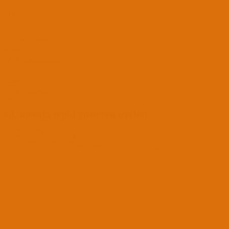
Ara
Sadece başlıkları ara
Kullanıcı:
Ara
Gelişmiş Arama...
Sadece başlıkları ara
Kullanıcı:
Ara
Advanced...
Menü
#8. mesaja tepki gösteren üyeler,
Forumlar
OS X İşletim Sistemleri
Hackintosh Soru-Cevap
Fusion Drive sonrası sistemde kitlenme ve uygulama çökme sorunu