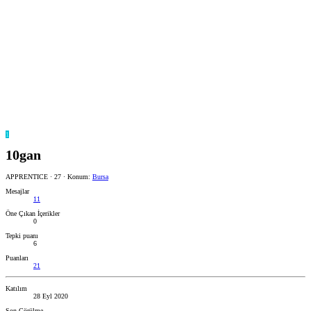
1
10gan
APPRENTICE
·
27
·
Konum:
Bursa
Mesajlar
11
Öne Çıkan İçerikler
0
Tepki puanı
6
Puanları
21
Katılım
28 Eyl 2020
Son Görülme