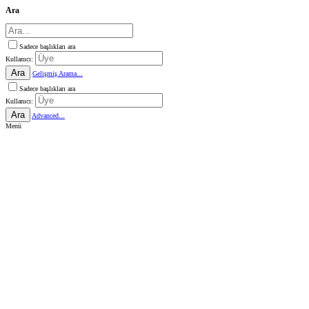
Ara
Sadece başlıkları ara
Kullanıcı:
Ara
Gelişmiş Arama...
Sadece başlıkları ara
Kullanıcı:
Ara
Advanced...
Menü