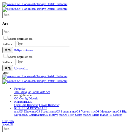
Ara
Sadece başlıkları ara
Kullanıcı:
Ara
Gelişmiş Arama...
Sadece başlıkları ara
Kullanıcı:
Ara
Advanced...
Menü
Forumlar
Yeni Mesajlar
Forumlarda Ara
confıg düzenle
OC Config Düzenle
REHBERLER
OpenCore Rehberler
Clover Rehberler
KURULUM DOSYALARI
macOS Tahoe
macOS Sequoia
macOS Sonoma
macOS Ventura
macOS Monterey
macOS Big
Sur
macOS Catalina
macOS Mojave
macOS High Sierra
macOS Sierra
macOS El Capitan
Giriş Yap
Kayıt Ol