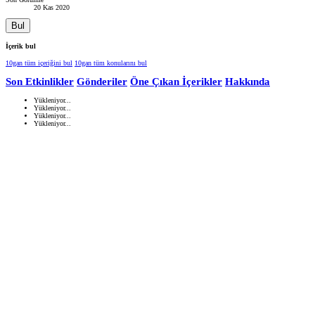
20 Kas 2020
Bul
İçerik bul
10gan tüm içeriğini bul
10gan tüm konularını bul
Son Etkinlikler
Gönderiler
Öne Çıkan İçerikler
Hakkında
Yükleniyor...
Yükleniyor...
Yükleniyor...
Yükleniyor...