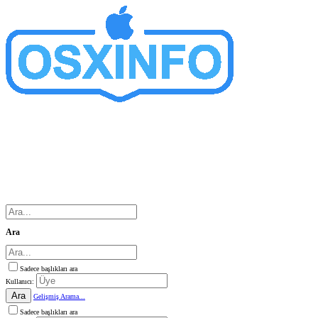
Ara
Sadece başlıkları ara
Kullanıcı:
Ara
Gelişmiş Arama...
Sadece başlıkları ara