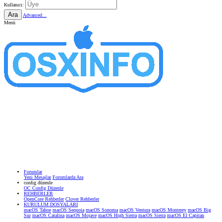
Kullanıcı:
Ara
Advanced...
Menü
Forumlar
Yeni Mesajlar
Forumlarda Ara
confıg düzenle
OC Config Düzenle
REHBERLER
OpenCore Rehberler
Clover Rehberler
KURULUM DOSYALARI
macOS Tahoe
macOS Sequoia
macOS Sonoma
macOS Ventura
macOS Monterey
macOS Big
Sur
macOS Catalina
macOS Mojave
macOS High Sierra
macOS Sierra
macOS El Capitan