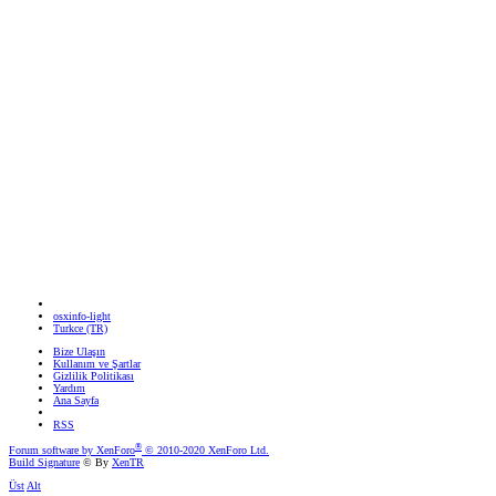
osxinfo-light
Turkce (TR)
Bize Ulaşın
Kullanım ve Şartlar
Gizlilik Politikası
Yardım
Ana Sayfa
RSS
®
Forum software by XenForo
© 2010-2020 XenForo Ltd.
Build Signature
© By
XenTR
Üst
Alt