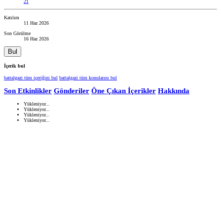
21
Katılım
11 Haz 2026
Son Görülme
16 Haz 2026
Bul
İçerik bul
battalgazi tüm içeriğini bul
battalgazi tüm konularını bul
Son Etkinlikler
Gönderiler
Öne Çıkan İçerikler
Hakkında
Yükleniyor...
Yükleniyor...
Yükleniyor...
Yükleniyor...