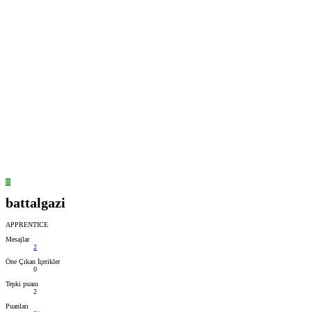
B
battalgazi
APPRENTICE
Mesajlar
2
Öne Çıkan İçerikler
0
Tepki puanı
2
Puanları