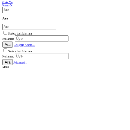
Giriş Yap
Kayıt Ol
Ara
Sadece başlıkları ara
Kullanıcı:
Ara
Gelişmiş Arama...
Sadece başlıkları ara
Kullanıcı:
Ara
Advanced...
Menü