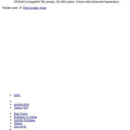
OSXinfo'ya hoşgeldin! İlk mesajın, ilk ödül puanın. Umarız daha fazlasınıda başaracaksın.
Toplam puan: 21
Tüm kupaları göster
brltpc
osxinfo-light
Turkce (TR)
Bize Ulaşın
Kullanım ve Şartlar
Gizlilik Politikası
Yardım
Ana Sayfa