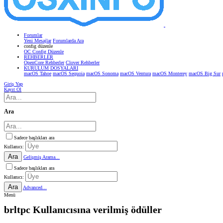
Forumlar
Yeni Mesajlar
Forumlarda Ara
confıg düzenle
OC Config Düzenle
REHBERLER
OpenCore Rehberler
Clover Rehberler
KURULUM DOSYALARI
macOS Tahoe
macOS Sequoia
macOS Sonoma
macOS Ventura
macOS Monterey
macOS Big Sur
Giriş Yap
Kayıt Ol
Ara
Sadece başlıkları ara
Kullanıcı:
Ara
Gelişmiş Arama...
Sadece başlıkları ara
Kullanıcı:
Ara
Advanced...
Menü
brltpc Kullanıcısına verilmiş ödüller