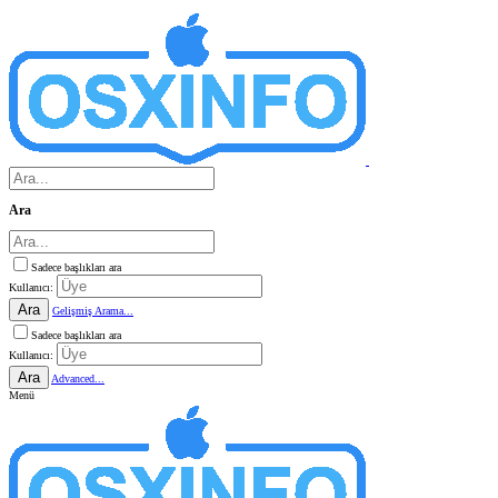
Ara
Sadece başlıkları ara
Kullanıcı:
Ara
Gelişmiş Arama...
Sadece başlıkları ara
Kullanıcı:
Ara
Advanced...
Menü