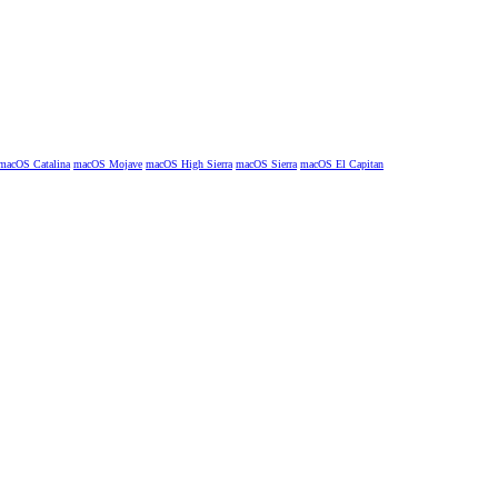
macOS Catalina
macOS Mojave
macOS High Sierra
macOS Sierra
macOS El Capitan