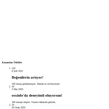
Kazanılan Ödüller
150
8 Şub 2021
Beğenilerin artıyor!
100 mesaj göndermişsin. Demek ki seviliyorsun!
50
4 Mar 2020
osxinfo'da deneyimli oluyorsun!
100 mesaja ulaştın. Umarız dahasıda gelecek.
20
29 Ocak 2020