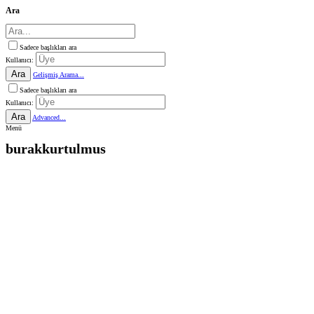
Ara
Sadece başlıkları ara
Kullanıcı:
Ara
Gelişmiş Arama...
Sadece başlıkları ara
Kullanıcı:
Ara
Advanced...
Menü
burakkurtulmus