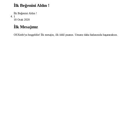
İlk Beğenini Aldın !
İlk Beğenini Aldın !
1
18 Ocak 2020
İlk Mesajınız
OSXinfo'ya hoşgeldin! İlk mesajın, ilk ödül puanın. Umarız daha fazlasınıda başaracaksın.