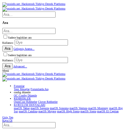
Ara
Sadece başlıkları ara
Kullanıcı:
Ara
Gelişmiş Arama...
Sadece başlıkları ara
Kullanıcı:
Ara
Advanced...
Menü
Forumlar
Yeni Mesajlar
Forumlarda Ara
confıg düzenle
OC Config Düzenle
REHBERLER
OpenCore Rehberler
Clover Rehberler
KURULUM DOSYALARI
macOS Tahoe
macOS Sequoia
macOS Sonoma
macOS Ventura
macOS Monterey
macOS Big
Sur
macOS Catalina
macOS Mojave
macOS High Sierra
macOS Sierra
macOS El Capitan
Giriş Yap
Kayıt Ol