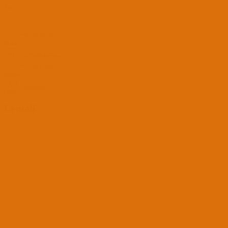
Ara
Sadece başlıkları ara
Kullanıcı:
Ara
Gelişmiş Arama...
Sadece başlıkları ara
Kullanıcı:
Ara
Advanced...
Menü
Cemali