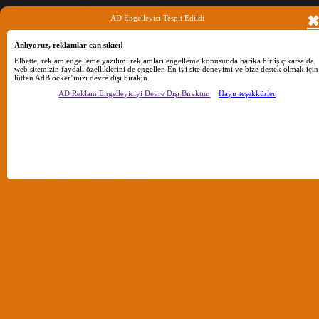
AD Engelleyici Tespit Edildi
Anlıyoruz, reklamlar can sıkıcı!
Ara
Elbette, reklam engelleme yazılımı reklamları engelleme konusunda harika bir iş çıkarsa da,
web sitemizin faydalı özelliklerini de engeller. En iyi site deneyimi ve bize destek olmak için
lütfen AdBlocker’ınızı devre dışı bırakın.
AD Reklam Engelleyiciyi Devre Dışı Bıraktım
Hayır teşekkürler
Sadece başlıkları ara
Kullanıcı:
Ara
Gelişmiş Arama...
Sadece başlıkları ara
Kullanıcı:
Ara
Advanced...
Menü
Forumlar
Yeni Mesajlar
Forumlarda Ara
confıg düzenle
OC Config Düzenle
REHBERLER
OpenCore Rehberler
Clover Rehberler
KURULUM DOSYALARI
macOS Tahoe
macOS Sequoia
macOS Sonoma
macOS Ventura
macOS Monterey
macOS Big
Sur
macOS Catalina
macOS Mojave
macOS High Sierra
macOS Sierra
macOS El Capitan
Giriş Yap
Kayıt Ol