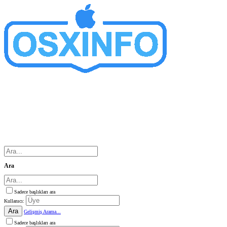
Ara
Sadece başlıkları ara
Kullanıcı:
Ara
Gelişmiş Arama...
Sadece başlıkları ara