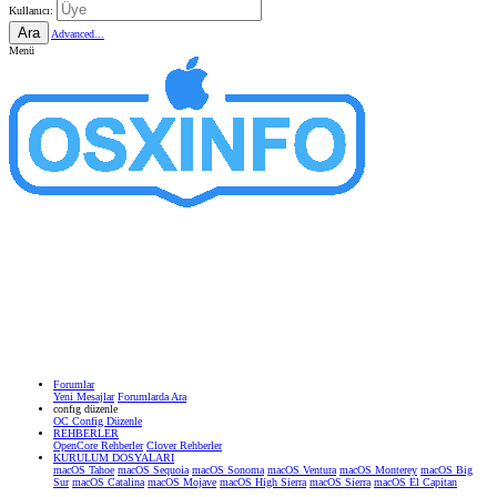
Kullanıcı:
Ara
Advanced...
Menü
Forumlar
Yeni Mesajlar
Forumlarda Ara
confıg düzenle
OC Config Düzenle
REHBERLER
OpenCore Rehberler
Clover Rehberler
KURULUM DOSYALARI
macOS Tahoe
macOS Sequoia
macOS Sonoma
macOS Ventura
macOS Monterey
macOS Big
Sur
macOS Catalina
macOS Mojave
macOS High Sierra
macOS Sierra
macOS El Capitan