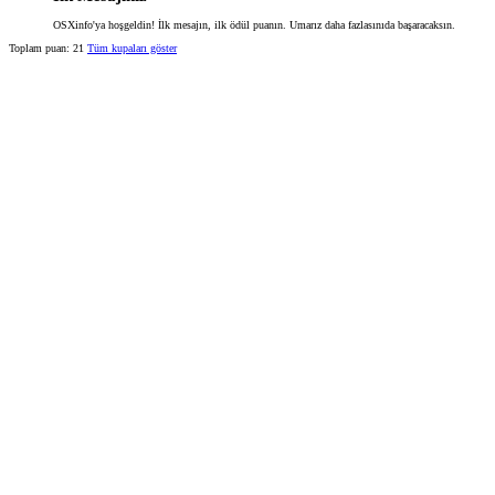
OSXinfo'ya hoşgeldin! İlk mesajın, ilk ödül puanın. Umarız daha fazlasınıda başaracaksın.
Toplam puan: 21
Tüm kupaları göster