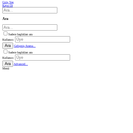
Giriş Yap
Kayıt Ol
Ara
Sadece başlıkları ara
Kullanıcı:
Ara
Gelişmiş Arama...
Sadece başlıkları ara
Kullanıcı:
Ara
Advanced...
Menü