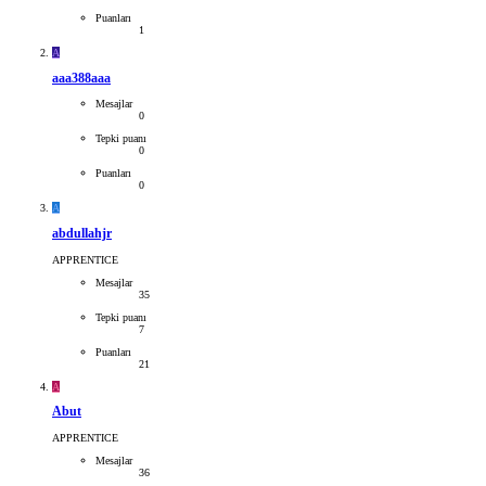
Puanları
1
A
aaa388aaa
Mesajlar
0
Tepki puanı
0
Puanları
0
A
abdullahjr
APPRENTICE
Mesajlar
35
Tepki puanı
7
Puanları
21
A
Abut
APPRENTICE
Mesajlar
36