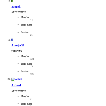
A
appgok
APPRENTICE
Mesajlar
44
Tepki puanı
1
Puanları
21
A
Aranjor34
PADAVAN
Mesajlar
139
Tepki puanı
13
Puanları
121
Ardaerl
APPRENTICE
Mesajlar
7
Tepki puanı