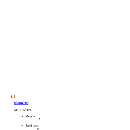
0
00omer00
APPRENTICE
Mesajlar
17
Tepki puanı
0