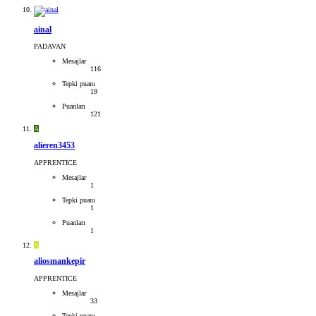
ainal
PADAVAN
Mesajlar
116
Tepki puanı
19
Puanları
121
A
alieren3453
APPRENTICE
Mesajlar
1
Tepki puanı
1
Puanları
1
A
aliosmankepir
APPRENTICE
Mesajlar
33
Tepki puanı