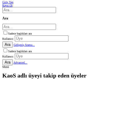
Giriş Yap
Kayıt Ol
Ara
Sadece başlıkları ara
Kullanıcı:
Ara
Gelişmiş Arama...
Sadece başlıkları ara
Kullanıcı:
Ara
Advanced...
Menü
KaoS adlı üyeyi takip eden üyeler