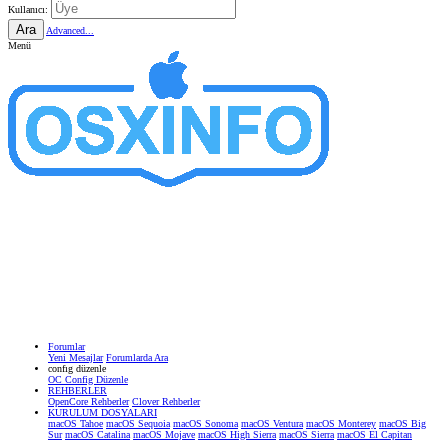
Kullanıcı:
Ara
Advanced...
Menü
Forumlar
Yeni Mesajlar
Forumlarda Ara
confıg düzenle
OC Config Düzenle
REHBERLER
OpenCore Rehberler
Clover Rehberler
KURULUM DOSYALARI
macOS Tahoe
macOS Sequoia
macOS Sonoma
macOS Ventura
macOS Monterey
macOS Big
Sur
macOS Catalina
macOS Mojave
macOS High Sierra
macOS Sierra
macOS El Capitan