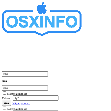
Ara
Sadece başlıkları ara
Kullanıcı:
Ara
Gelişmiş Arama...
Sadece başlıkları ara