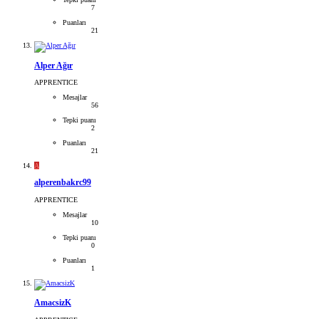
7
Puanları
21
Alper Ağır
APPRENTICE
Mesajlar
56
Tepki puanı
2
Puanları
21
A
alperenbakrc99
APPRENTICE
Mesajlar
10
Tepki puanı
0
Puanları
1
AmacsizK