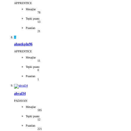
APPRENTICE
Mesajlar
78
Tepki puanı
13
Puanları
21
A
ahmtkpln96
APPRENTICE
Mesajlar
11
Tepki puanı
0
Puanları
1
ahval34
PADAVAN
Mesajlar
185
Tepki puanı
12
Puanları
221