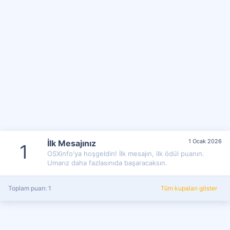
1 Ocak 2026
İlk Mesajınız
1
OSXinfo'ya hoşgeldin! İlk mesajın, ilk ödül puanın.
Umarız daha fazlasınıda başaracaksın.
Toplam puan: 1
Tüm kupaları göster