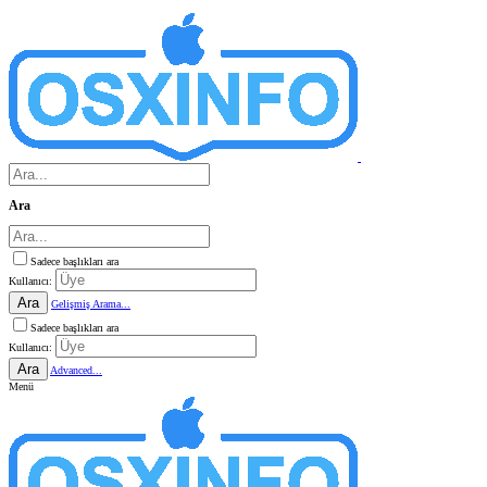
Ara
Sadece başlıkları ara
Kullanıcı:
Ara
Gelişmiş Arama...
Sadece başlıkları ara
Kullanıcı:
Ara
Advanced...
Menü