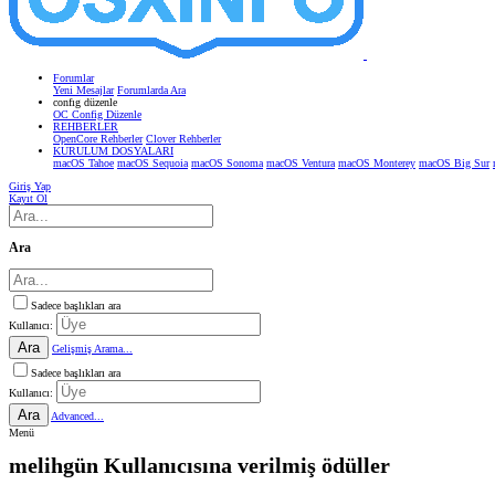
Forumlar
Yeni Mesajlar
Forumlarda Ara
confıg düzenle
OC Config Düzenle
REHBERLER
OpenCore Rehberler
Clover Rehberler
KURULUM DOSYALARI
macOS Tahoe
macOS Sequoia
macOS Sonoma
macOS Ventura
macOS Monterey
macOS Big Sur
Giriş Yap
Kayıt Ol
Ara
Sadece başlıkları ara
Kullanıcı:
Ara
Gelişmiş Arama...
Sadece başlıkları ara
Kullanıcı:
Ara
Advanced...
Menü
melihgün Kullanıcısına verilmiş ödüller