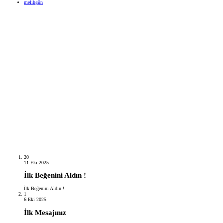
melihgün
20
11 Eki 2025
İlk Beğenini Aldın !
İlk Beğenini Aldın !
1
6 Eki 2025
İlk Mesajınız