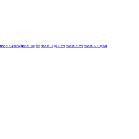
macOS Catalina
macOS Mojave
macOS High Sierra
macOS Sierra
macOS El Capitan