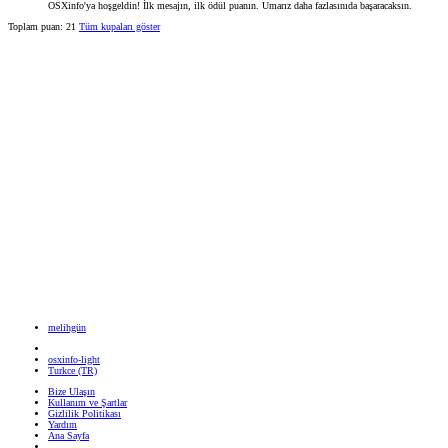
OSXinfo'ya hoşgeldin! İlk mesajın, ilk ödül puanın. Umarız daha fazlasınıda başaracaksın.
Toplam puan: 21
Tüm kupaları göster
melihgün
osxinfo-light
Turkce (TR)
Bize Ulaşın
Kullanım ve Şartlar
Gizlilik Politikası
Yardım
Ana Sayfa