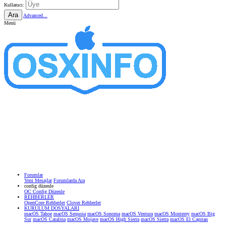
Kullanıcı:
Ara
Advanced...
Menü
Forumlar
Yeni Mesajlar
Forumlarda Ara
confıg düzenle
OC Config Düzenle
REHBERLER
OpenCore Rehberler
Clover Rehberler
KURULUM DOSYALARI
macOS Tahoe
macOS Sequoia
macOS Sonoma
macOS Ventura
macOS Monterey
macOS Big
Sur
macOS Catalina
macOS Mojave
macOS High Sierra
macOS Sierra
macOS El Capitan