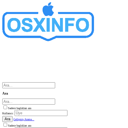
Ara
Sadece başlıkları ara
Kullanıcı:
Ara
Gelişmiş Arama...
Sadece başlıkları ara