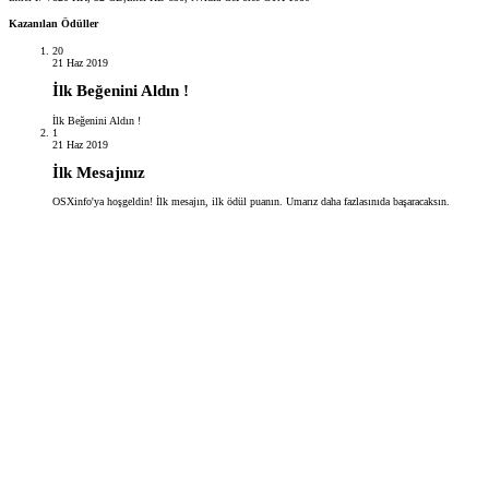
Kazanılan Ödüller
20
21 Haz 2019
İlk Beğenini Aldın !
İlk Beğenini Aldın !
1
21 Haz 2019
İlk Mesajınız
OSXinfo'ya hoşgeldin! İlk mesajın, ilk ödül puanın. Umarız daha fazlasınıda başaracaksın.