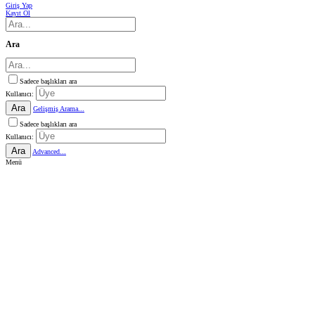
Giriş Yap
Kayıt Ol
Ara
Sadece başlıkları ara
Kullanıcı:
Ara
Gelişmiş Arama...
Sadece başlıkları ara
Kullanıcı:
Ara
Advanced...
Menü