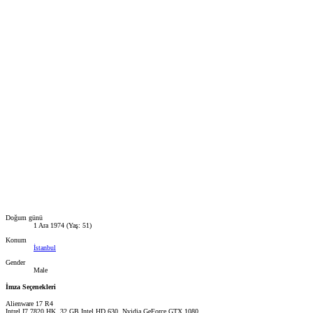
Doğum günü
1 Ara 1974 (Yaş: 51)
Konum
İstanbul
Gender
Male
İmza Seçenekleri
Alienware 17 R4
Intrel I7 7820 HK, 32 GB,Intel HD 630, Nvidia GeForce GTX 1080