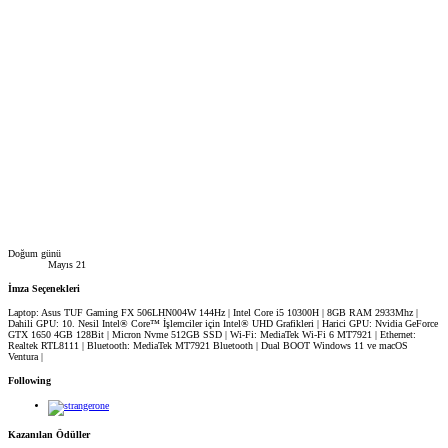
Doğum günü
Mayıs 21
İmza Seçenekleri
Laptop: Asus TUF Gaming FX 506LHN004W 144Hz | Intel Core i5 10300H | 8GB RAM 2933Mhz |
Dahili GPU: 10. Nesil Intel® Core™ İşlemciler için Intel® UHD Grafikleri | Harici GPU: Nvidia GeForce
GTX 1650 4GB 128Bit | Micron Nvme 512GB SSD | Wi-Fi: MediaTek Wi-Fi 6 MT7921 | Ethernet:
Realtek RTL8111 | Bluetooth: MediaTek MT7921 Bluetooth | Dual BOOT Windows 11 ve macOS
Ventura |
Following
Kazanılan Ödüller