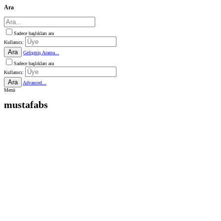
Ara
Sadece başlıkları ara
Kullanıcı:
Ara
Gelişmiş Arama...
Sadece başlıkları ara
Kullanıcı:
Ara
Advanced...
Menü
mustafabs