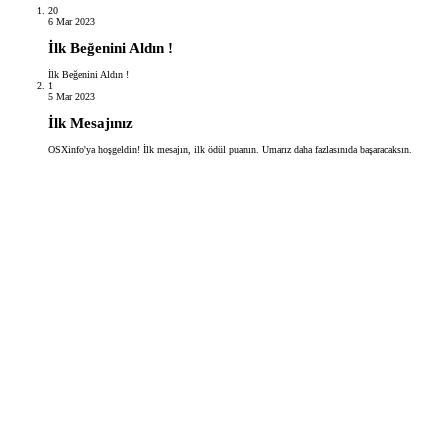
20
6 Mar 2023
İlk Beğenini Aldın !
İlk Beğenini Aldın !
1
5 Mar 2023
İlk Mesajınız
OSXinfo'ya hoşgeldin! İlk mesajın, ilk ödül puanın. Umarız daha fazlasınıda başaracaksın.