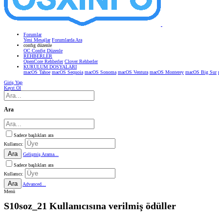
Forumlar
Yeni Mesajlar
Forumlarda Ara
confıg düzenle
OC Config Düzenle
REHBERLER
OpenCore Rehberler
Clover Rehberler
KURULUM DOSYALARI
macOS Tahoe
macOS Sequoia
macOS Sonoma
macOS Ventura
macOS Monterey
macOS Big Sur
Giriş Yap
Kayıt Ol
Ara
Sadece başlıkları ara
Kullanıcı:
Ara
Gelişmiş Arama...
Sadece başlıkları ara
Kullanıcı:
Ara
Advanced...
Menü
S10soz_21 Kullanıcısına verilmiş ödüller