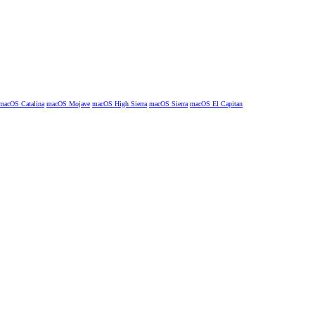
macOS Catalina
macOS Mojave
macOS High Sierra
macOS Sierra
macOS El Capitan