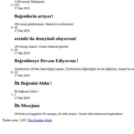
1,000 mesaj? Muhteşem!
150
17 Haz 2019
Beğenilerin artıyor!
100 mesaj göndermişsin. Demek ki seviliyorsun!
50
17 Haz 2019
osxinfo'da deneyimli oluyorsun!
100 mesaja ulaştın. Umarız dahasıda gelecek.
30
17 Haz 2019
Beğenilmeye Devam Ediyorsun !
Gönderilerin 250'den fazla beğeni topladı. Üyelerimizin beğendiğini biz de beğeniyor, hanene bu n
20
17 Haz 2019
İlk Beğenini Aldın !
İlk Beğenini Aldın !
1
17 Haz 2019
İlk Mesajınız
OSXinfo'ya hoşgeldin! İlk mesajın, ilk ödül puanın. Umarız daha fazlasınıda başaracaksın.
Toplam puan: 1,851
Tüm kupaları göster