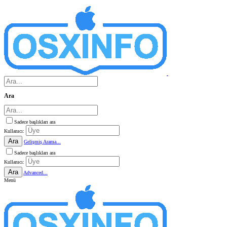
Ara
Sadece başlıkları ara
Kullanıcı:
Ara
Gelişmiş Arama...
Sadece başlıkları ara
Kullanıcı:
Ara
Advanced...
Menü