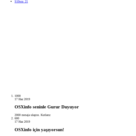
S10soz_21
1000
17 Haz 2019
OSXinfo seninle Gurur Duyuyor
2000 mesaja ulaştın. Kutlarız
600
17 Haz 2019
OSXinfo için yaşıyorsun!