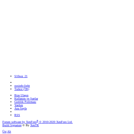
S10soz_21
osxinfo-light
Turkce (TR)
Bize Ulaşın
Kullanım ve Şartlar
Gizlilik Politikası
Yardım
Ana Sayfa
RSS
®
Forum software by XenForo
© 2010-2020 XenForo Ltd.
Build Signature
© By
XenTR
Üst
Alt