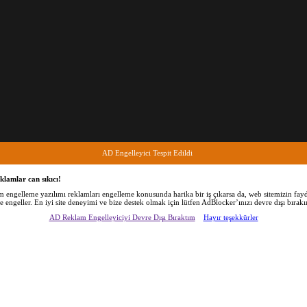
AD Engelleyici Tespit Edildi
klamlar can sıkıcı!
am engelleme yazılımı reklamları engelleme konusunda harika bir iş çıkarsa da, web sitemizin fayd
de engeller. En iyi site deneyimi ve bize destek olmak için lütfen AdBlocker’ınızı devre dışı bırakı
AD Reklam Engelleyiciyi Devre Dışı Bıraktım
Hayır teşekkürler