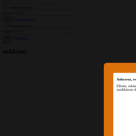
Sadece başlıkları ara
Kullanıcı:
Ara
Gelişmiş Arama...
Sadece başlıkları ara
Kullanıcı:
Ara
Advanced...
Menü
slckkymz
Anlıyoruz, re
Elbette, rekl
özelliklerini 