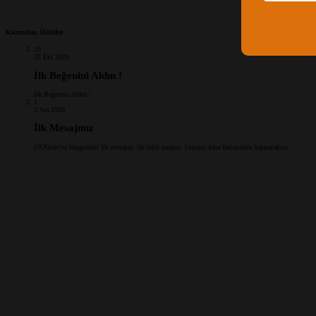
Kazanılan Ödüller
20
22 Eki 2023
İlk Beğenini Aldın !
İlk Beğenini Aldın !
1
9 Ara 2019
İlk Mesajınız
OSXinfo'ya hoşgeldin! İlk mesajın, ilk ödül puanın. Umarız daha fazlasınıda başaracaksın.