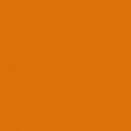
S
soldier
APPRENTICE
Mesajlar
1
Öne Çıkan İçerikler
0
Tepki puanı
0
Puanları
0
Katılım
15 May 2026
Son Görülme