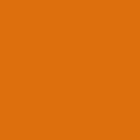
Ara
Sadece başlıkları ara
Kullanıcı:
Ara
Gelişmiş Arama...
Sadece başlıkları ara
Kullanıcı:
Ara
Advanced...
Menü