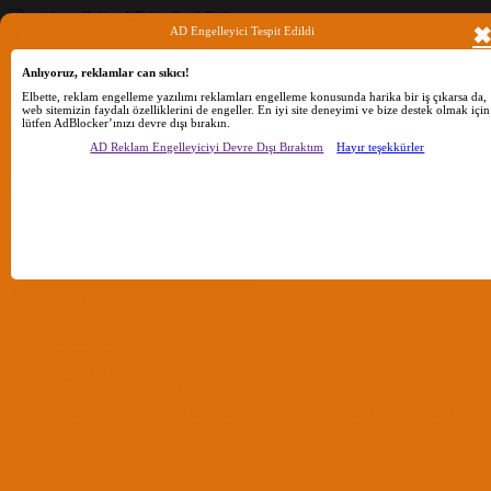
AD Engelleyici Tespit Edildi
Anlıyoruz, reklamlar can sıkıcı!
Ara
Elbette, reklam engelleme yazılımı reklamları engelleme konusunda harika bir iş çıkarsa da,
web sitemizin faydalı özelliklerini de engeller. En iyi site deneyimi ve bize destek olmak için
lütfen AdBlocker’ınızı devre dışı bırakın.
Sadece başlıkları ara
AD Reklam Engelleyiciyi Devre Dışı Bıraktım
Hayır teşekkürler
Kullanıcı:
Ara
Gelişmiş Arama...
Sadece başlıkları ara
Kullanıcı:
Ara
Advanced...
Menü
Forumlar
Yeni Mesajlar
Forumlarda Ara
confıg düzenle
OC Config Düzenle
REHBERLER
OpenCore Rehberler
Clover Rehberler
KURULUM DOSYALARI
macOS Tahoe
macOS Sequoia
macOS Sonoma
macOS Ventura
macOS Monterey
macOS Big
Sur
macOS Catalina
macOS Mojave
macOS High Sierra
macOS Sierra
macOS El Capitan
Giriş Yap
Kayıt Ol