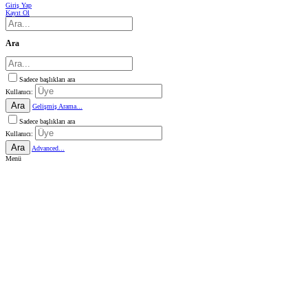
Giriş Yap
Kayıt Ol
Ara
Sadece başlıkları ara
Kullanıcı:
Ara
Gelişmiş Arama...
Sadece başlıkları ara
Kullanıcı:
Ara
Advanced...
Menü