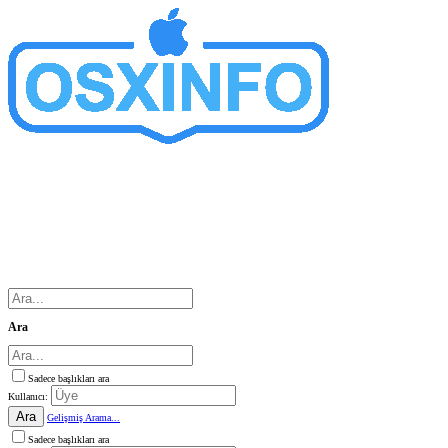
Ara
Sadece başlıkları ara
Kullanıcı:
Ara
Gelişmiş Arama...
Sadece başlıkları ara