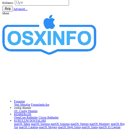
Kullanıcı:
Ara
Advanced...
Menü
Forumlar
Yeni Mesajlar
Forumlarda Ara
confıg düzenle
OC Config Düzenle
REHBERLER
OpenCore Rehberler
Clover Rehberler
KURULUM DOSYALARI
macOS Tahoe
macOS Sequoia
macOS Sonoma
macOS Ventura
macOS Monterey
macOS Big
Sur
macOS Catalina
macOS Mojave
macOS High Sierra
macOS Sierra
macOS El Capitan