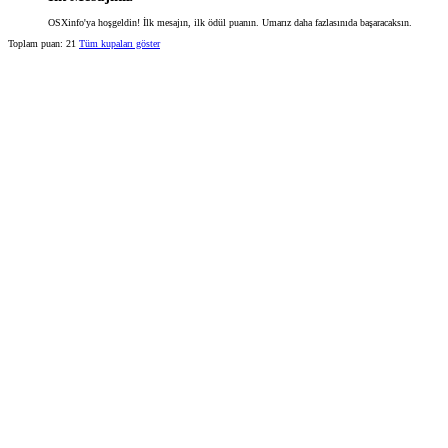
OSXinfo'ya hoşgeldin! İlk mesajın, ilk ödül puanın. Umarız daha fazlasınıda başaracaksın.
Toplam puan: 21
Tüm kupaları göster