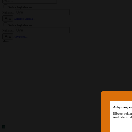
Sadece başlıkları ara
Kullanıcı:
Ara
Gelişmiş Arama...
Sadece başlıkları ara
Kullanıcı:
Ara
Advanced...
Menü
Anlıyoruz, re
Elbette, rekl
özelliklerini 
W