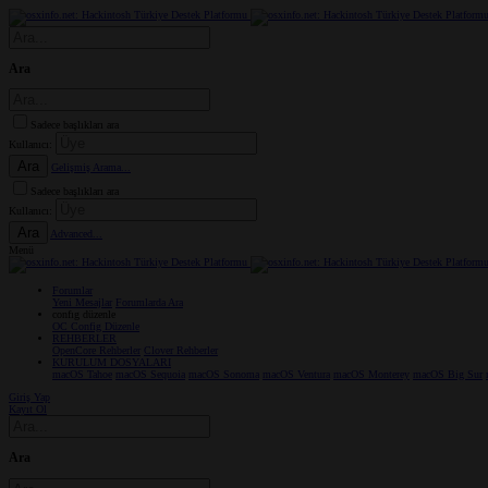
Ara
Sadece başlıkları ara
Kullanıcı:
Ara
Gelişmiş Arama...
Sadece başlıkları ara
Kullanıcı:
Ara
Advanced...
Menü
Forumlar
Yeni Mesajlar
Forumlarda Ara
confıg düzenle
OC Config Düzenle
REHBERLER
OpenCore Rehberler
Clover Rehberler
KURULUM DOSYALARI
macOS Tahoe
macOS Sequoia
macOS Sonoma
macOS Ventura
macOS Monterey
macOS Big Sur
Giriş Yap
Kayıt Ol
Ara