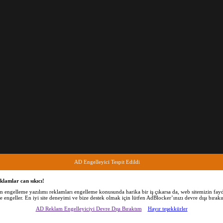
AD Engelleyici Tespit Edildi
klamlar can sıkıcı!
am engelleme yazılımı reklamları engelleme konusunda harika bir iş çıkarsa da, web sitemizin fayd
de engeller. En iyi site deneyimi ve bize destek olmak için lütfen AdBlocker’ınızı devre dışı bırakı
AD Reklam Engelleyiciyi Devre Dışı Bıraktım
Hayır teşekkürler