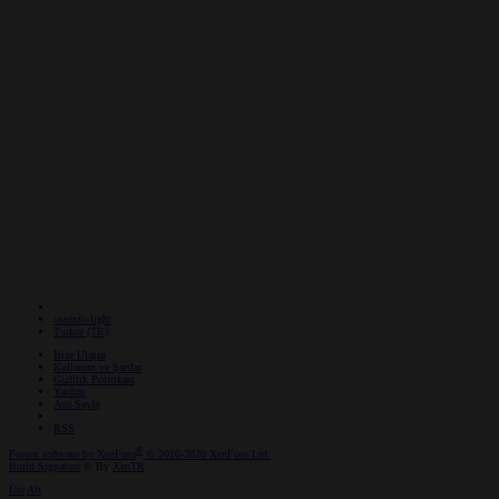
osxinfo-light
Turkce (TR)
Bize Ulaşın
Kullanım ve Şartlar
Gizlilik Politikası
Yardım
Ana Sayfa
RSS
®
Forum software by XenForo
© 2010-2020 XenForo Ltd.
Build Signature
© By
XenTR
Üst
Alt