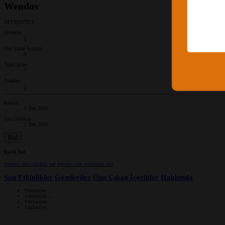
Wendov
APPRENTICE
Mesajlar
2
Öne Çıkan İçerikler
0
Tepki puanı
0
Puanları
1
Katılım
9 Tem 2026
Son Görülme
9 Tem 2026
Bul
İçerik bul
Wendov tüm içeriğini bul
Wendov tüm konularını bul
Son Etkinlikler
Gönderiler
Öne Çıkan İçerikler
Hakkında
Yükleniyor...
Yükleniyor...
Yükleniyor...
Yükleniyor...