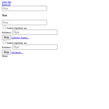
Giriş Yap
Kayıt Ol
Ara
Sadece başlıkları ara
Kullanıcı:
Ara
Gelişmiş Arama...
Sadece başlıkları ara
Kullanıcı:
Ara
Advanced...
Menü