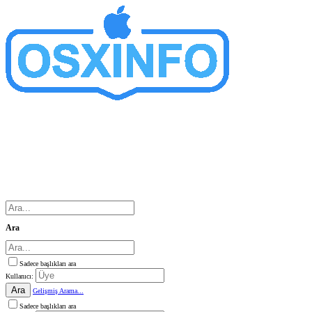
Ara
Sadece başlıkları ara
Kullanıcı:
Ara
Gelişmiş Arama...
Sadece başlıkları ara