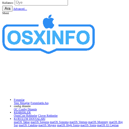
Kullanıcı:
Ara
Advanced...
Menü
Forumlar
Yeni Mesajlar
Forumlarda Ara
confıg düzenle
OC Config Düzenle
REHBERLER
OpenCore Rehberler
Clover Rehberler
KURULUM DOSYALARI
macOS Tahoe
macOS Sequoia
macOS Sonoma
macOS Ventura
macOS Monterey
macOS Big
Sur
macOS Catalina
macOS Mojave
macOS High Sierra
macOS Sierra
macOS El Capitan