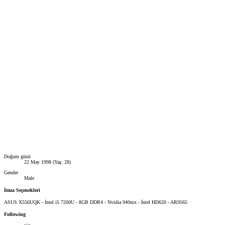
Doğum günü
22 May 1998 (Yaş: 28)
Gender
Male
İmza Seçenekleri
ASUS X556UQK - İntel i5 7200U - 8GB DDR4 - Nvidia 940mx - İntel HD620 - AR9565
Following