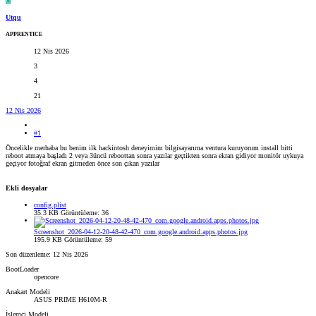
U
Utqu
APPRENTICE
12 Nis 2026
3
4
21
12 Nis 2026
#1
Öncelikle merhaba bu benim ilk hackintosh deneyimim bilgisayarıma ventura kuruyorum install bitti
reboot atmaya başladı 2 veya 3üncü reboottan sonra yazılar geçtikten sonra ekran gidiyor monitör uykuya
geçiyor fotoğraf ekran gitmeden önce son çıkan yazılar
Ekli dosyalar
config.plist
35.3 KB
Görüntüleme: 36
Screenshot_2026-04-12-20-48-42-470_com.google.android.apps.photos.jpg
195.9 KB
Görüntüleme: 59
Son düzenleme:
12 Nis 2026
BootLoader
opencore
Anakart Modeli
ASUS PRIME H610M-R
İşlemci Modeli