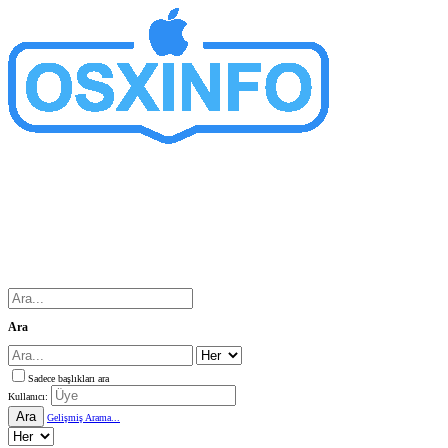
Ara
Sadece başlıkları ara
Kullanıcı:
Ara
Gelişmiş Arama...