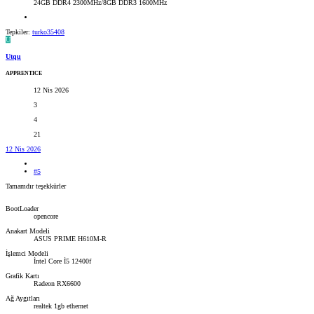
24GB DDR4 2300MHz/8GB DDR3 1600MHz
Tepkiler:
turko35408
U
Utqu
APPRENTICE
12 Nis 2026
3
4
21
12 Nis 2026
#5
Tamamdır teşekkürler
BootLoader
opencore
Anakart Modeli
ASUS PRIME H610M-R
İşlemci Modeli
İntel Core İ5 12400f
Grafik Kartı
Radeon RX6600
Ağ Aygıtları
realtek 1gb ethernet