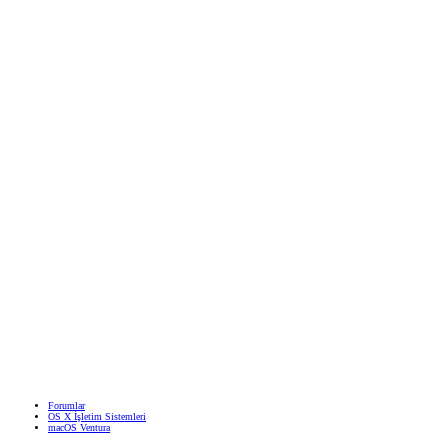
Forumlar
OS X İşletim Sistemleri
macOS Ventura