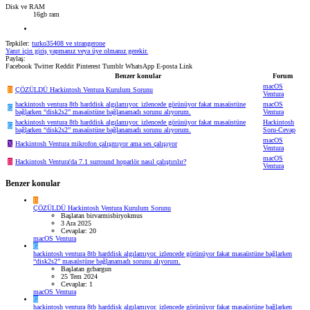
Disk ve RAM
16gb ram
Tepkiler:
turko35408
ve
strangerone
Yanıt için giriş yapmanız veya üye olmanız gerekir.
Paylaş:
Facebook
Twitter
Reddit
Pinterest
Tumblr
WhatsApp
E-posta
Link
Benzer konular
Forum
macOS
B
ÇÖZÜLDÜ
Hackintosh Ventura Kurulum Sorunu
Ventura
hackintosh ventura 8tb harddisk algılamıyor. izlencede görünüyor fakat masaüstüne
macOS
G
bağlarken “disk2s2” masaüstüne bağlanamadı sorunu alıyorum.
Ventura
hackintosh ventura 8tb harddisk algılamıyor. izlencede görünüyor fakat masaüstüne
Hackintosh
G
bağlarken “disk2s2” masaüstüne bağlanamadı sorunu alıyorum.
Soru-Cevap
macOS
X
Hackintosh Ventura mikrofon çalışmıyor ama ses çalışıyor
Ventura
macOS
B
Hackintosh Ventura'da 7.1 surround hoparlör nasıl çalıştırılır?
Ventura
Benzer konular
B
ÇÖZÜLDÜ
Hackintosh Ventura Kurulum Sorunu
Başlatan birvarmisbiryokmus
3 Ara 2025
Cevaplar: 20
macOS Ventura
G
hackintosh ventura 8tb harddisk algılamıyor. izlencede görünüyor fakat masaüstüne bağlarken
“disk2s2” masaüstüne bağlanamadı sorunu alıyorum.
Başlatan gcbargun
25 Tem 2024
Cevaplar: 1
macOS Ventura
G
hackintosh ventura 8tb harddisk algılamıyor. izlencede görünüyor fakat masaüstüne bağlarken