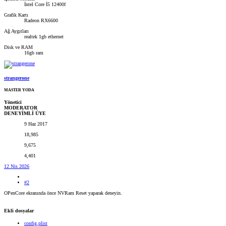
İntel Core İ5 12400f
Grafik Kartı
Radeon RX6600
Ağ Aygıtları
realtek 1gb ethernet
Disk ve RAM
16gb ram
strangerone
MASTER YODA
Yönetici
MODERATOR
DENEYİMLİ ÜYE
9 Haz 2017
18,985
9,675
4,401
12 Nis 2026
#2
OPenCore ekranında önce NVRam Reset yaparak deneyin.
Ekli dosyalar
config.plist