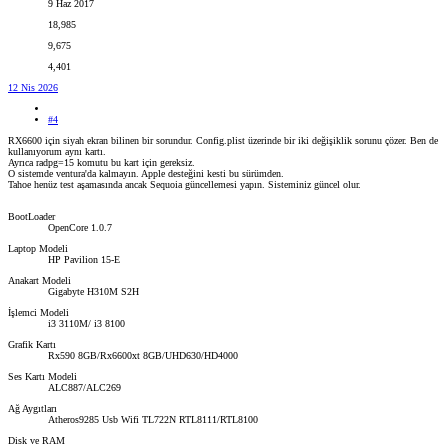
9 Haz 2017
18,985
9,675
4,401
12 Nis 2026
#4
RX6600 için siyah ekran bilinen bir sorundur. Config.plist üzerinde bir iki değişiklik sorunu çözer. Ben de
kullanıyorum aynı kartı.
Ayrıca radpg=15 komutu bu kart için gereksiz.
O sistemde ventura'da kalmayın. Apple desteğini kesti bu sürümden.
Tahoe henüz test aşamasında ancak Sequoia güncellemesi yapın. Sisteminiz güncel olur.
BootLoader
OpenCore 1.0.7
Laptop Modeli
HP Pavilion 15-E
Anakart Modeli
Gigabyte H310M S2H
İşlemci Modeli
i3 3110M/ i3 8100
Grafik Kartı
Rx590 8GB/Rx6600xt 8GB/UHD630/HD4000
Ses Kartı Modeli
ALC887/ALC269
Ağ Aygıtları
Atheros9285 Usb Wifi TL722N RTL8111/RTL8100
Disk ve RAM