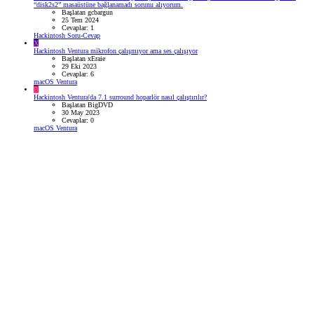
“disk2s2” masaüstüne bağlanamadı sorunu alıyorum.
Başlatan gcbargun
25 Tem 2024
Cevaplar: 1
Hackintosh Soru-Cevap
X
Hackintosh Ventura mikrofon çalışmıyor ama ses çalışıyor
Başlatan xEraie
29 Eki 2023
Cevaplar: 6
macOS Ventura
B
Hackintosh Ventura'da 7.1 surround hoparlör nasıl çalıştırılır?
Başlatan BigDVD
30 May 2023
Cevaplar: 0
macOS Ventura