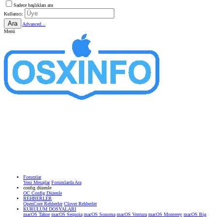
Sadece başlıkları ara
Kullanıcı:
Ara
Advanced...
Menü
Forumlar
Yeni Mesajlar
Forumlarda Ara
confıg düzenle
OC Config Düzenle
REHBERLER
OpenCore Rehberler
Clover Rehberler
KURULUM DOSYALARI
macOS Tahoe
macOS Sequoia
macOS Sonoma
macOS Ventura
macOS Monterey
macOS Big