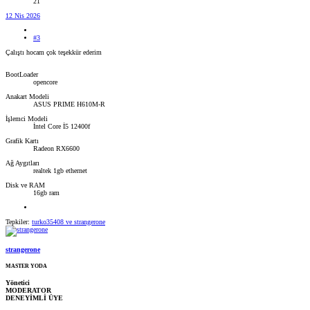
21
12 Nis 2026
#3
Çalıştı hocam çok teşekkür ederim
BootLoader
opencore
Anakart Modeli
ASUS PRIME H610M-R
İşlemci Modeli
İntel Core İ5 12400f
Grafik Kartı
Radeon RX6600
Ağ Aygıtları
realtek 1gb ethernet
Disk ve RAM
16gb ram
Tepkiler:
turko35408
ve
strangerone
strangerone
MASTER YODA
Yönetici
MODERATOR
DENEYİMLİ ÜYE