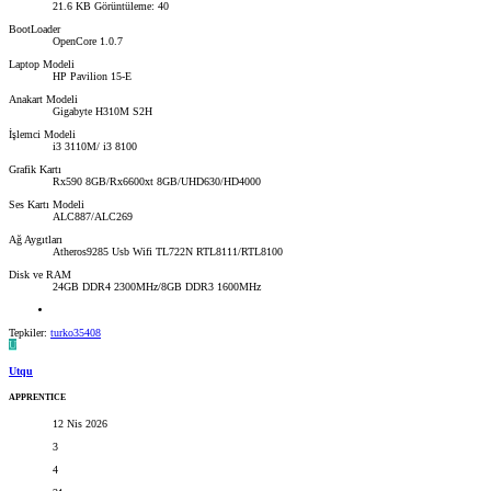
21.6 KB
Görüntüleme: 40
BootLoader
OpenCore 1.0.7
Laptop Modeli
HP Pavilion 15-E
Anakart Modeli
Gigabyte H310M S2H
İşlemci Modeli
i3 3110M/ i3 8100
Grafik Kartı
Rx590 8GB/Rx6600xt 8GB/UHD630/HD4000
Ses Kartı Modeli
ALC887/ALC269
Ağ Aygıtları
Atheros9285 Usb Wifi TL722N RTL8111/RTL8100
Disk ve RAM
24GB DDR4 2300MHz/8GB DDR3 1600MHz
Tepkiler:
turko35408
U
Utqu
APPRENTICE
12 Nis 2026
3
4