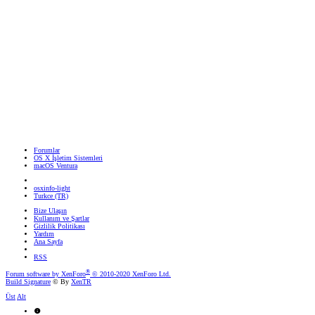
Forumlar
OS X İşletim Sistemleri
macOS Ventura
osxinfo-light
Turkce (TR)
Bize Ulaşın
Kullanım ve Şartlar
Gizlilik Politikası
Yardım
Ana Sayfa
RSS
®
Forum software by XenForo
© 2010-2020 XenForo Ltd.
Build Signature
© By
XenTR
Üst
Alt