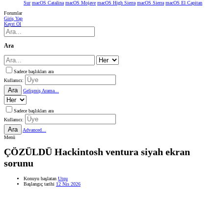
Sur
macOS Catalina
macOS Mojave
macOS High Sierra
macOS Sierra
macOS El Capitan
Forumlar
Giriş Yap
Kayıt Ol
Ara
Sadece başlıkları ara
Kullanıcı:
Ara
Gelişmiş Arama...
Sadece başlıkları ara
Kullanıcı:
Ara
Advanced...
Menü
ÇÖZÜLDÜ
Hackintosh ventura siyah ekran
sorunu
Konuyu başlatan
Utqu
Başlangıç tarihi
12 Nis 2026