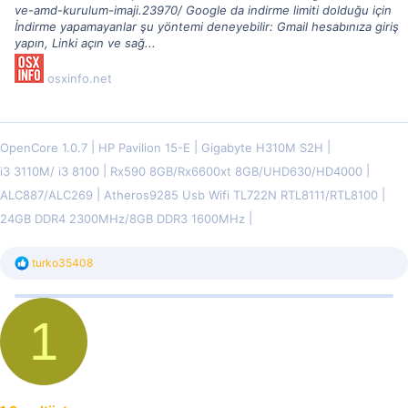
ve-amd-kurulum-imaji.23970/ Google da indirme limiti dolduğu için
İndirme yapamayanlar şu yöntemi deneyebilir: Gmail hesabınıza giriş
yapın, Linki açın ve sağ...
osxinfo.net
OpenCore 1.0.7
HP Pavilion 15-E
Gigabyte H310M S2H
i3 3110M/ i3 8100
Rx590 8GB/Rx6600xt 8GB/UHD630/HD4000
ALC887/ALC269
Atheros9285 Usb Wifi TL722N RTL8111/RTL8100
24GB DDR4 2300MHz/8GB DDR3 1600MHz
T
turko35408
e
p
k
1
i
l
e
r
: