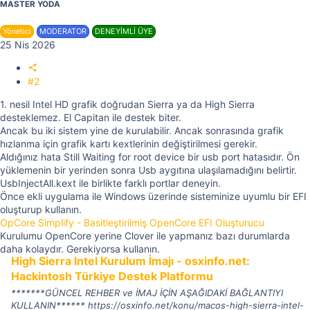
MASTER YODA
Yönetici
MODERATOR
DENEYİMLİ ÜYE
25 Nis 2026
#2
1. nesil Intel HD grafik doğrudan Sierra ya da High Sierra
desteklemez. El Capitan ile destek biter.
Ancak bu iki sistem yine de kurulabilir. Ancak sonrasında grafik
hızlanma için grafik kartı kextlerinin değiştirilmesi gerekir.
Aldığınız hata Still Waiting for root device bir usb port hatasıdır. Ön
yüklemenin bir yerinden sonra Usb aygıtına ulaşılamadığını belirtir.
UsbInjectAll.kext ile birlikte farklı portlar deneyin.
Önce ekli uygulama ile Windows üzerinde sisteminize uyumlu bir EFI
oluşturup kullanın.
OpCore Simplify - Basitleştirilmiş OpenCore EFI Oluşturucu
Kurulumu OpenCore yerine Clover ile yapmanız bazı durumlarda
daha kolaydır. Gerekiyorsa kullanın.
High Sierra Intel Kurulum İmajı - osxinfo.net:
Hackintosh Türkiye Destek Platformu
*******GÜNCEL REHBER ve İMAJ İÇİN AŞAĞIDAKİ BAĞLANTIYI
KULLANIN****** https://osxinfo.net/konu/macos-high-sierra-intel-