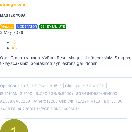
strangerone
MASTER YODA
Yönetici
MODERATOR
DENEYİMLİ ÜYE
3 May 2026
#8
OpenCore ekranında NVRam Reset simgesini göreceksiniz. Simgeye
tıklayacaksınız. Sonrasında aynı ekrana geri döner.
OpenCore 1.0.7
HP Pavilion 15-E
Gigabyte H310M S2H
i3 3110M/ i3 8100
Rx590 8GB/Rx6600xt 8GB/UHD630/HD4000
ALC887/ALC269
Atheros9285 Usb Wifi TL722N RTL8111/RTL8100
24GB DDR4 2300MHz/8GB DDR3 1600MHz