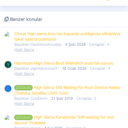
Benzer konular
Clover high sierra bios her kapanip acildiginda sifirlaniyor
fakat saat bozulmuyor
Başlatan Hackintoshcudayı
4 Şub 2026
Cevaplar: 4
High Sierra
Hacintosh High Sierra Boot Mismatch boot fail sorunu
Y
Başlatan yigitHacintosh11
18 Ocak 2026
Cevaplar: 3
High Sierra
High Sierra Still Waiting For Root Device Hatası
ÇÖZÜLDÜ
C
(Toshiba Satellite L500-1UU)
Başlatan CoolDerin
21 Şub 2019
Cevaplar: 2
High Sierra
High Sierra Kurulumda “Still waiting for root
ÇÖZÜLDÜ
device” Problemi