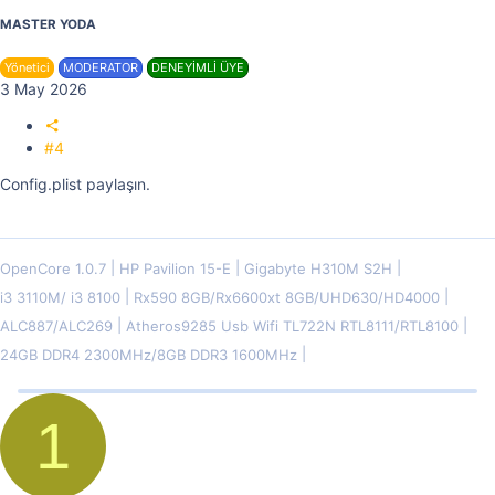
MASTER YODA
Yönetici
MODERATOR
DENEYİMLİ ÜYE
3 May 2026
#4
Config.plist paylaşın.
OpenCore 1.0.7
HP Pavilion 15-E
Gigabyte H310M S2H
i3 3110M/ i3 8100
Rx590 8GB/Rx6600xt 8GB/UHD630/HD4000
ALC887/ALC269
Atheros9285 Usb Wifi TL722N RTL8111/RTL8100
24GB DDR4 2300MHz/8GB DDR3 1600MHz
1