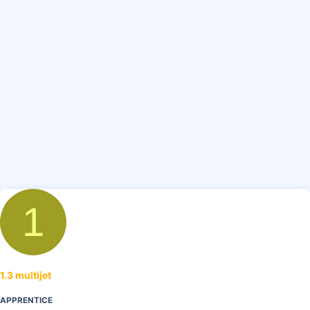
i
1
1.3 multijet
APPRENTICE