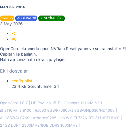
MASTER YODA
Yönetici
MODERATOR
DENEYİMLİ ÜYE
3 May 2026
#6
OpenCore ekranında önce NVRam Reset yapın ve sonra Installer EL
Capitan ile başlatın.
Hata alırsanız hata ekranı paylaşın.
Ekli dosyalar
config.plist
23.4 KB
Görüntüleme: 34
OpenCore 1.0.7
HP Pavilion 15-E
Gigabyte H310M S2H
i3 3110M/ i3 8100
Rx590 8GB/Rx6600xt 8GB/UHD630/HD4000
ALC887/ALC269
Atheros9285 Usb Wifi TL722N RTL8111/RTL8100
24GB DDR4 2300MHz/8GB DDR3 1600MHz