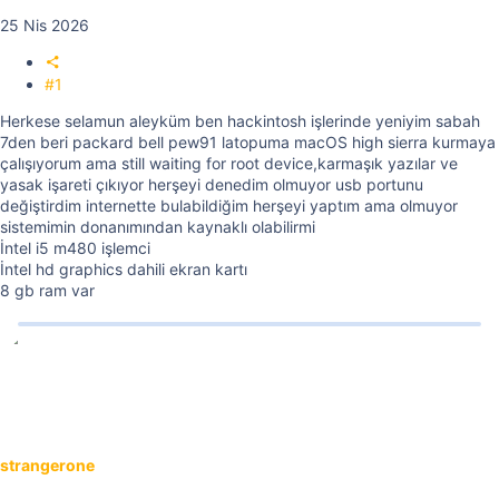
25 Nis 2026
#1
Herkese selamun aleyküm ben hackintosh işlerinde yeniyim sabah
7den beri packard bell pew91 latopuma macOS high sierra kurmaya
çalışıyorum ama still waiting for root device,karmaşık yazılar ve
yasak işareti çıkıyor herşeyi denedim olmuyor usb portunu
değiştirdim internette bulabildiğim herşeyi yaptım ama olmuyor
sistemimin donanımından kaynaklı olabilirmi
İntel i5 m480 işlemci
İntel hd graphics dahili ekran kartı
8 gb ram var
strangerone