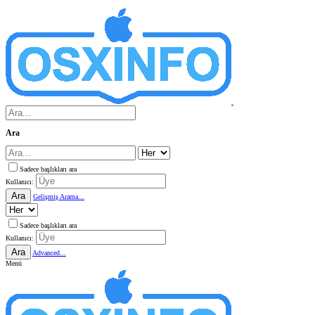
Ara
Sadece başlıkları ara
Kullanıcı:
Ara
Gelişmiş Arama...
Sadece başlıkları ara
Kullanıcı:
Ara
Advanced...
Menü