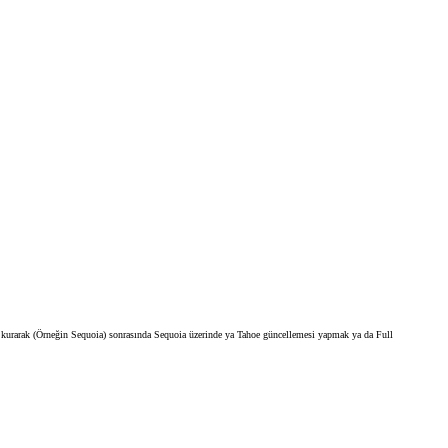
üm kurarak (Örneğin Sequoia) sonrasında Sequoia üzerinde ya Tahoe güncellemesi yapmak ya da Full