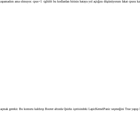
yapamadım ama olmuyor. cpus=1 -igfxblt bu kodlardan birinin hataya yol açtığını düşünüyorum fakat cpusu kald
an açmak gerekir. Bu komutu kaldırıp Booter altında Quirks içerisindeki LapicKernelPanic seçeneğini True yapı