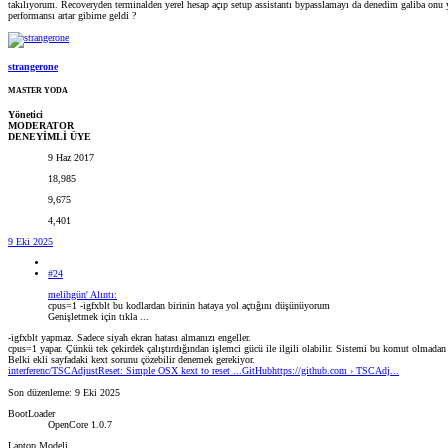
takılıyorum. Recoveryden terminalden yerel hesap açıp setup assistantı bypasslamayı da denedim galiba onu 
performansı artar gibime geldi ?
strangerone
MASTER YODA
Yönetici
MODERATOR
DENEYİMLİ ÜYE
9 Haz 2017
18,985
9,675
4,401
9 Eki 2025
#24
melihgün' Alıntı:
cpus=1 -igfxblt bu kodlardan birinin hataya yol açtığını düşünüyorum
Genişletmek için tıkla ...
-igfxblt yapmaz. Sadece siyah ekran hatası almanızı engeller.
cpus=1 yapar. Çünkü tek çekirdek çalıştırdığından işlemci gücü ile ilgili olabilir. Sistemi bu komut olmad
Belki ekli sayfadaki kext sorunu çözebilir denemek gerekiyor.
interferenc/TSCAdjustReset: Simple OSX kext to reset ...GitHubhttps://github.com › TSCAdj...
Son düzenleme:
9 Eki 2025
BootLoader
OpenCore 1.0.7
Laptop Modeli