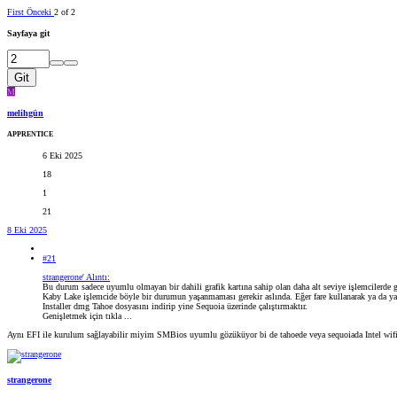
First
Önceki
2 of 2
Sayfaya git
Git
M
melihgün
APPRENTICE
6 Eki 2025
18
1
21
8 Eki 2025
#21
strangerone' Alıntı:
Bu durum sadece uyumlu olmayan bir dahili grafik kartına sahip olan daha alt seviye işlemcilerde 
Kaby Lake işlemcide böyle bir durumun yaşanmaması gerekir aslında. Eğer fare kullanarak ya da yal
Installer dmg Tahoe dosyasını indirip yine Sequoia üzerinde çalıştırmaktır.
Genişletmek için tıkla ...
Aynı EFI ile kurulum sağlayabilir miyim SMBios uyumlu gözüküyor bi de tahoede veya sequoiada Intel wifi
strangerone