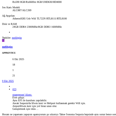
Rx590 8GB/Rx6600xt 8GB/UHD630/HD4000
Ses Kartı Modeli
ALC887/ALC269
Ağ Aygıtları
Atheros9285 Usb Wifi TL722N RTL8111/RTL8100
Disk ve RAM
24GB DDR4 2300MHz/8GB DDR3 1600MHz
Tepkiler:
melihgün
M
melihgün
APPRENTICE
6 Eki 2025
18
1
21
9 Eki 2025
#23
strangerone' Alıntı:
Evet çalışır.
Aynı EFI ile kurulum yapılabilir.
Ancak Sequoia'da Itlwm.kext ve Heliport kullanmak gerekir Wifi için.
AirportItlwm.kext için yol biraz uzun olur.
Genişletmek için tıkla ...
Hocam ne yaparsam yapayım aşamıyorum şu sıkıntıyı Tahoe Sonoma Sequoia hepsinde aynı sorun bence sorun 