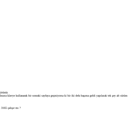
görünür.
nızca klavye kullanarak bir sonraki sayfaya geçmiyorsa ki bir iki defa başıma geldi yapılacak tek şey alt sür
 3165 çalışır mı ?