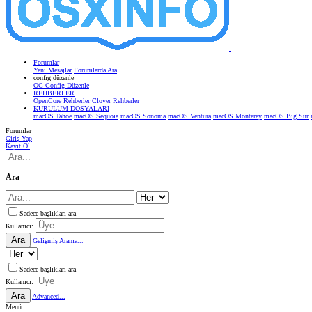
Forumlar
Yeni Mesajlar
Forumlarda Ara
confıg düzenle
OC Config Düzenle
REHBERLER
OpenCore Rehberler
Clover Rehberler
KURULUM DOSYALARI
macOS Tahoe
macOS Sequoia
macOS Sonoma
macOS Ventura
macOS Monterey
macOS Big Sur
Forumlar
Giriş Yap
Kayıt Ol
Ara
Sadece başlıkları ara
Kullanıcı:
Ara
Gelişmiş Arama...
Sadece başlıkları ara
Kullanıcı:
Ara
Advanced...
Menü