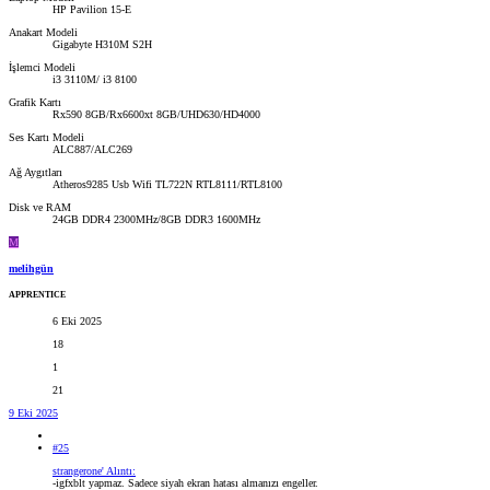
HP Pavilion 15-E
Anakart Modeli
Gigabyte H310M S2H
İşlemci Modeli
i3 3110M/ i3 8100
Grafik Kartı
Rx590 8GB/Rx6600xt 8GB/UHD630/HD4000
Ses Kartı Modeli
ALC887/ALC269
Ağ Aygıtları
Atheros9285 Usb Wifi TL722N RTL8111/RTL8100
Disk ve RAM
24GB DDR4 2300MHz/8GB DDR3 1600MHz
M
melihgün
APPRENTICE
6 Eki 2025
18
1
21
9 Eki 2025
#25
strangerone' Alıntı:
-igfxblt yapmaz. Sadece siyah ekran hatası almanızı engeller.