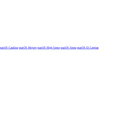
macOS Catalina
macOS Mojave
macOS High Sierra
macOS Sierra
macOS El Capitan