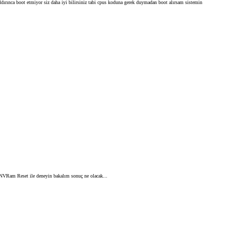
ırınca boot etmiyor siz daha iyi bilirsiniz tabi cpus koduna gerek duymadan boot alırsam sistemin
p NVRam Reset ile deneyin bakalım sonuç ne olacak...