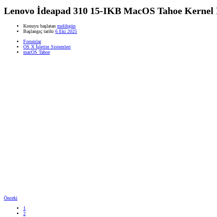
Lenovo İdeapad 310 15-IKB MacOS Tahoe Kernel 
Konuyu başlatan
melihgün
Başlangıç tarihi
6 Eki 2025
Forumlar
OS X İşletim Sistemleri
macOS Tahoe
Önceki
1
2