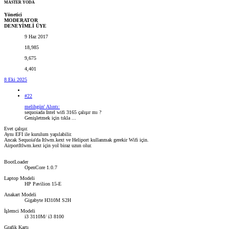
MASTER YODA
Yönetici
MODERATOR
DENEYİMLİ ÜYE
9 Haz 2017
18,985
9,675
4,401
8 Eki 2025
#22
melihgün' Alıntı:
sequoiada Intel wifi 3165 çalışır mı ?
Genişletmek için tıkla ...
Evet çalışır.
Aynı EFI ile kurulum yapılabilir.
Ancak Sequoia'da Itlwm.kext ve Heliport kullanmak gerekir Wifi için.
AirportItlwm.kext için yol biraz uzun olur.
BootLoader
OpenCore 1.0.7
Laptop Modeli
HP Pavilion 15-E
Anakart Modeli
Gigabyte H310M S2H
İşlemci Modeli
i3 3110M/ i3 8100
Grafik Kartı