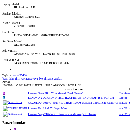
Laptop Modeli
HP Pavilion 15-E
Anakart Modeli
Gigabyte H310M S2H
İşlemci Modeli
i3 3110M/ i3 8100
Grafik Kartı
Rx590 8GB/Rx6600xt 8GB/UHD630/HD4000
Ses Kartı Modeli
ALC887/ALC269
Ağ Aygıtları
Atheros9285 Usb Wifi TL722N RTL8111/RTL8100
Disk ve RAM
24GB DDR4 2300MHz/8GB DDR3 1600MHz
Tepkiler:
turko35408
Yanıt için giriş yapmanız veya üye olmanız gerekir.
Paylaş:
Facebook
Twitter
Reddit
Pinterest
Tumblr
WhatsApp
E-posta
Link
Benzer konular
K
Lenovo Yoga Slim 7 Hackintosh Dual Yapma?
Hackinto
D
LENOVO YOGA 500 14 IBD, HACKİNTOSH KURMAK İSTİYORUM
Laptop
ÇÖZÜLDÜ
Lenovo Yoga 710-14IKB macOS Sonoma Güncelleme Gelmiyor
macOS 
Lenovo ThinkPad X1 Yoga 5Gen
macOS V
Lenovo Yoga 710-14IKB Facetime ve iMessage Kullanma
macOS V
Benzer konular
K