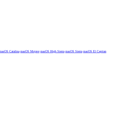
macOS Catalina
macOS Mojave
macOS High Sierra
macOS Sierra
macOS El Capitan