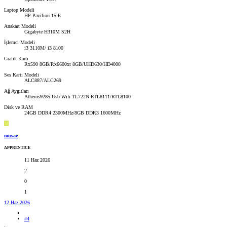
Laptop Modeli
HP Pavilion 15-E
Anakart Modeli
Gigabyte H310M S2H
İşlemci Modeli
i3 3110M/ i3 8100
Grafik Kartı
Rx590 8GB/Rx6600xt 8GB/UHD630/HD4000
Ses Kartı Modeli
ALC887/ALC269
Ağ Aygıtları
Atheros9285 Usb Wifi TL722N RTL8111/RTL8100
Disk ve RAM
24GB DDR4 2300MHz/8GB DDR3 1600MHz
M
musae
APPRENTICE
11 Haz 2026
2
0
1
12 Haz 2026
#4