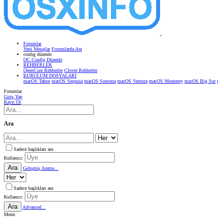
Forumlar
Yeni Mesajlar
Forumlarda Ara
confıg düzenle
OC Config Düzenle
REHBERLER
OpenCore Rehberler
Clover Rehberler
KURULUM DOSYALARI
macOS Tahoe
macOS Sequoia
macOS Sonoma
macOS Ventura
macOS Monterey
macOS Big Sur
Forumlar
Giriş Yap
Kayıt Ol
Ara
Sadece başlıkları ara
Kullanıcı:
Ara
Gelişmiş Arama...
Sadece başlıkları ara
Kullanıcı:
Ara
Advanced...
Menü