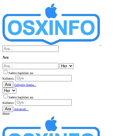
Ara
Sadece başlıkları ara
Kullanıcı:
Ara
Gelişmiş Arama...
Sadece başlıkları ara
Kullanıcı:
Ara
Advanced...
Menü