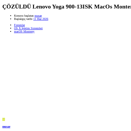
ÇÖZÜLDÜ
Lenovo Yoga 900-13ISK MacOs Monte
Konuyu başlatan
musae
Başlangıç tarihi
11 Haz 2026
Forumlar
OS X İşletim Sistemleri
macOS Monterey
M
musae