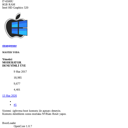
İ7-6500U
8GB RAM
İntel HD Graphics 520
strangerone
MASTER YODA
Yönetici
MODERATOR
DENEYİMLİ ÜYE
9 Haz 2017
18,985
9,677
4,401
13 Haz 2026
#5
Sistemi -igfxvesa boot komutu ile açmayı deneyin.
Komutu ekledikten sonra mutlaka NVRam Reset yapın.
BootLoader
OpenCore 1.0.7