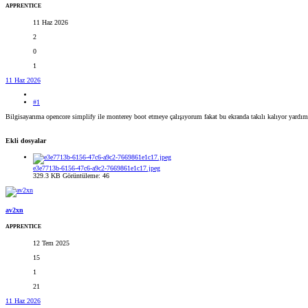
APPRENTICE
11 Haz 2026
2
0
1
11 Haz 2026
#1
Bilgisayarıma opencore simplify ile monterey boot etmeye çalışıyorum fakat bu ekranda takılı kalıyor yardım
Ekli dosyalar
e3e7713b-6156-47c6-a9c2-7669861e1c17.jpeg
329.3 KB
Görüntüleme: 46
av2xn
APPRENTICE
12 Tem 2025
15
1
21
11 Haz 2026