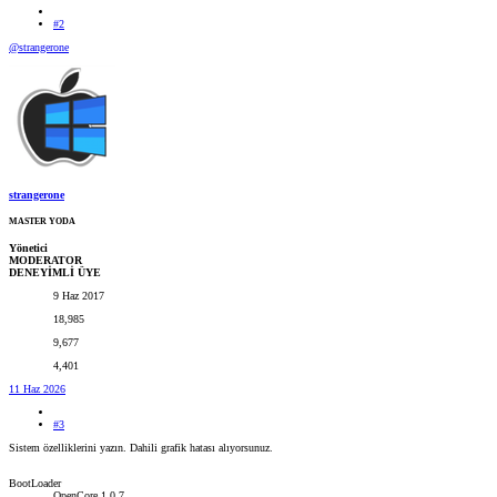
#2
@strangerone
strangerone
MASTER YODA
Yönetici
MODERATOR
DENEYİMLİ ÜYE
9 Haz 2017
18,985
9,677
4,401
11 Haz 2026
#3
Sistem özelliklerini yazın. Dahili grafik hatası alıyorsunuz.
BootLoader
OpenCore 1.0.7