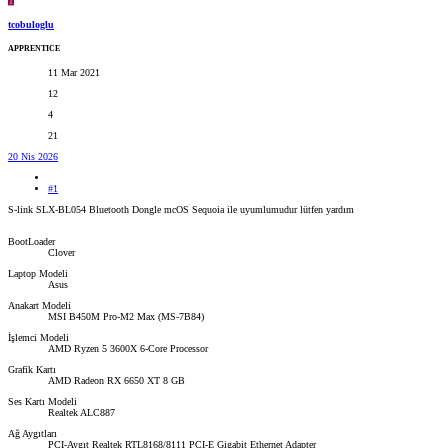
T
tcobuloglu
APPRENTICE
11 Mar 2021
12
4
21
20 Nis 2026
#1
S-link SLX-BL054 Bluetooth Dongle mcOS Sequoia ile uyumlumudur lütfen yardım
BootLoader
Clover
Laptop Modeli
Asus
Anakart Modeli
MSI B450M Pro-M2 Max (MS-7B84)
İşlemci Modeli
AMD Ryzen 5 3600X 6-Core Processor
Grafik Kartı
AMD Radeon RX 6650 XT 8 GB
Ses Kartı Modeli
Realtek ALC887
Ağ Aygıtları
PCI-Aygıt Realtek RTL8168/8111 PCI-E Gigabit Ethernet Adapter