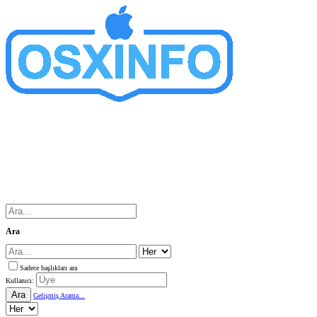
Ara
Sadece başlıkları ara
Kullanıcı:
Ara
Gelişmiş Arama...