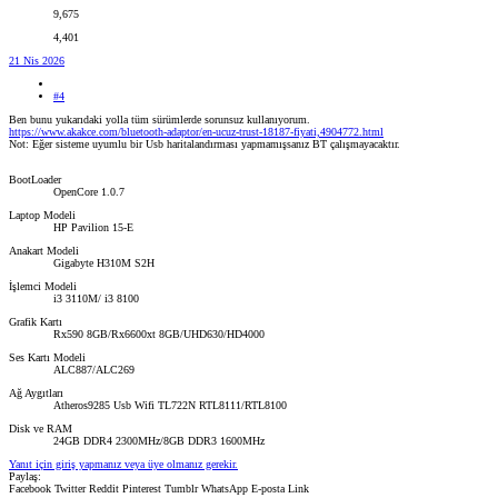
9,675
4,401
21 Nis 2026
#4
Ben bunu yukarıdaki yolla tüm sürümlerde sorunsuz kullanıyorum.
https://www.akakce.com/bluetooth-adaptor/en-ucuz-trust-18187-fiyati,4904772.html
Not: Eğer sisteme uyumlu bir Usb haritalandırması yapmamışsanız BT çalışmayacaktır.
BootLoader
OpenCore 1.0.7
Laptop Modeli
HP Pavilion 15-E
Anakart Modeli
Gigabyte H310M S2H
İşlemci Modeli
i3 3110M/ i3 8100
Grafik Kartı
Rx590 8GB/Rx6600xt 8GB/UHD630/HD4000
Ses Kartı Modeli
ALC887/ALC269
Ağ Aygıtları
Atheros9285 Usb Wifi TL722N RTL8111/RTL8100
Disk ve RAM
24GB DDR4 2300MHz/8GB DDR3 1600MHz
Yanıt için giriş yapmanız veya üye olmanız gerekir.
Paylaş:
Facebook
Twitter
Reddit
Pinterest
Tumblr
WhatsApp
E-posta
Link