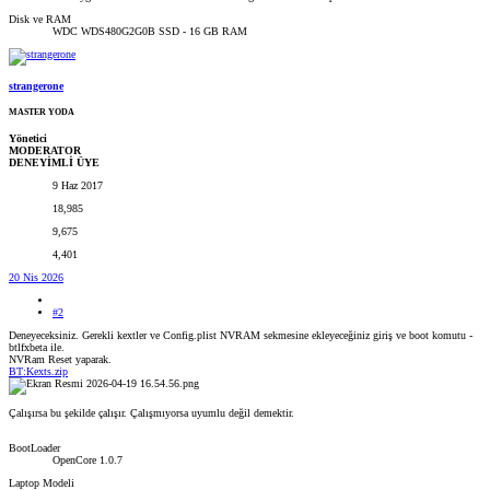
Disk ve RAM
WDC WDS480G2G0B SSD - 16 GB RAM
strangerone
MASTER YODA
Yönetici
MODERATOR
DENEYİMLİ ÜYE
9 Haz 2017
18,985
9,675
4,401
20 Nis 2026
#2
Deneyeceksiniz. Gerekli kextler ve Config.plist NVRAM sekmesine ekleyeceğiniz giriş ve boot komutu -
btlfxbeta ile.
NVRam Reset yaparak.
BT:Kexts.zip
Çalışırsa bu şekilde çalışır. Çalışmıyorsa uyumlu değil demektir.
BootLoader
OpenCore 1.0.7
Laptop Modeli