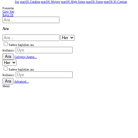
Sur
macOS Catalina
macOS Mojave
macOS High Sierra
macOS Sierra
macOS El Capitan
Forumlar
Giriş Yap
Kayıt Ol
Ara
Sadece başlıkları ara
Kullanıcı:
Ara
Gelişmiş Arama...
Sadece başlıkları ara
Kullanıcı:
Ara
Advanced...
Menü