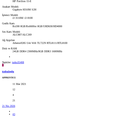
HP Pavilion 15-E
Anakart Modeli
Gigabyte H310M S2H
İşlemci Modeli
i3 3110M/ i3 8100
Grafik Kartı
Rx590 8GB/Rx6600xt 8GB/UHD630/HD4000
Ses Kartı Modeli
ALC887/ALC269
Ağ Aygıtları
Atheros9285 Usb Wifi TL722N RTL8111/RTL8100
Disk ve RAM
24GB DDR4 2300MHz/8GB DDR3 1600MHz
Tepkiler:
turko35408
T
tcobuloglu
APPRENTICE
11 Mar 2021
12
4
21
21 Nis 2026
#3