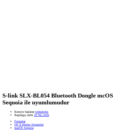
S-link SLX-BL054 Bluetooth Dongle mcOS
Sequoia ile uyumlumudur
Konuyu başlatan
tcobuloglu
Başlangıç tarihi
20 Nis 2026
Forumlar
OS X İşletim Sistemleri
macOS Sequoia