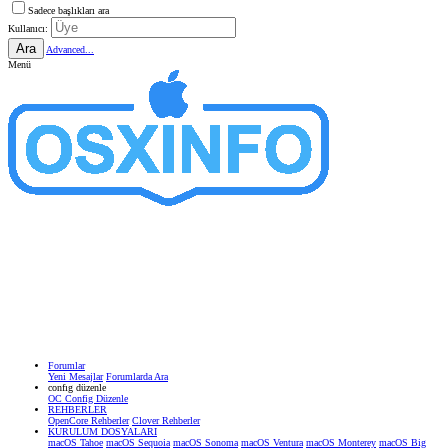
Sadece başlıkları ara
Kullanıcı:
Ara
Advanced...
Menü
Forumlar
Yeni Mesajlar
Forumlarda Ara
confıg düzenle
OC Config Düzenle
REHBERLER
OpenCore Rehberler
Clover Rehberler
KURULUM DOSYALARI
macOS Tahoe
macOS Sequoia
macOS Sonoma
macOS Ventura
macOS Monterey
macOS Big