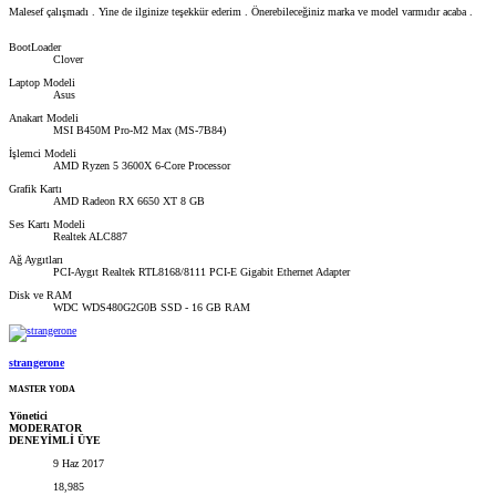
Malesef çalışmadı . Yine de ilginize teşekkür ederim . Önerebileceğiniz marka ve model varmıdır acaba .
BootLoader
Clover
Laptop Modeli
Asus
Anakart Modeli
MSI B450M Pro-M2 Max (MS-7B84)
İşlemci Modeli
AMD Ryzen 5 3600X 6-Core Processor
Grafik Kartı
AMD Radeon RX 6650 XT 8 GB
Ses Kartı Modeli
Realtek ALC887
Ağ Aygıtları
PCI-Aygıt Realtek RTL8168/8111 PCI-E Gigabit Ethernet Adapter
Disk ve RAM
WDC WDS480G2G0B SSD - 16 GB RAM
strangerone
MASTER YODA
Yönetici
MODERATOR
DENEYİMLİ ÜYE
9 Haz 2017
18,985