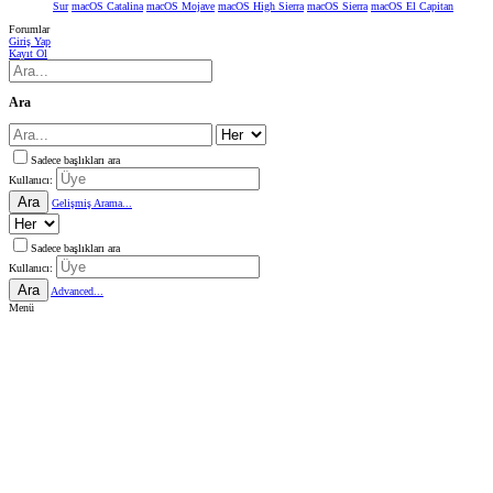
Sur
macOS Catalina
macOS Mojave
macOS High Sierra
macOS Sierra
macOS El Capitan
Forumlar
Giriş Yap
Kayıt Ol
Ara
Sadece başlıkları ara
Kullanıcı:
Ara
Gelişmiş Arama...
Sadece başlıkları ara
Kullanıcı:
Ara
Advanced...
Menü