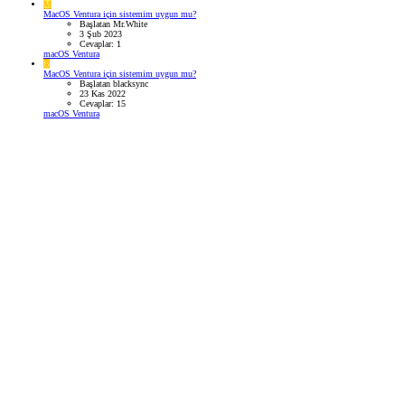
M
MacOS Ventura için sistemim uygun mu?
Başlatan Mr.White
3 Şub 2023
Cevaplar: 1
macOS Ventura
B
MacOS Ventura için sistemim uygun mu?
Başlatan blacksync
23 Kas 2022
Cevaplar: 15
macOS Ventura