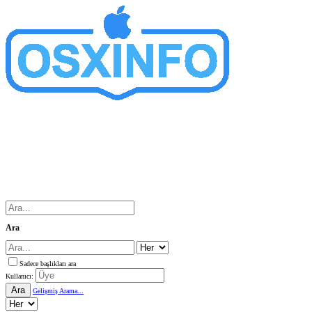
Ara
Sadece başlıkları ara
Kullanıcı:
Ara
Gelişmiş Arama...