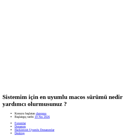
Sistemim için en uyumlu macos sürümü nedir
yardımcı olurmusunuz ?
Konuyu başlatan
chmpnss
Başlangıç tarihi
19 Nis 2026
Forumlar
Donanım
Hackintosh Uyumlu Donanımlar
Desktop