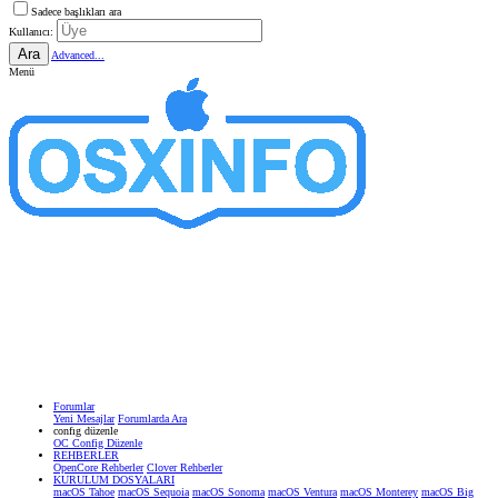
Sadece başlıkları ara
Kullanıcı:
Ara
Advanced...
Menü
Forumlar
Yeni Mesajlar
Forumlarda Ara
confıg düzenle
OC Config Düzenle
REHBERLER
OpenCore Rehberler
Clover Rehberler
KURULUM DOSYALARI
macOS Tahoe
macOS Sequoia
macOS Sonoma
macOS Ventura
macOS Monterey
macOS Big