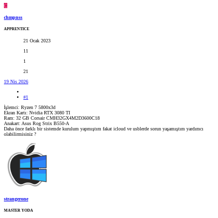
C
chmpnss
APPRENTICE
21 Ocak 2023
11
1
21
19 Nis 2026
#1
İşlemci: Ryzen 7 5800x3d
Ekran Kartı: Nvidia RTX 3080 TI
Ram: 32 GB Corsair CMH32GX4M2D3600C18
Anakart: Asus Rog Strix B550-A
Daha önce farklı bir sistemde kurulum yapmıştım fakat icloud ve usblerde sorun yaşamıştım yardımcı
olabilirmisiniz ?
strangerone
MASTER YODA