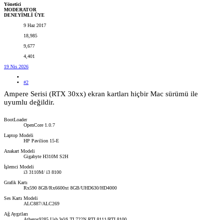
Yönetici
MODERATOR
DENEYİMLİ ÜYE
9 Haz 2017
18,985
9,677
4,401
19 Nis 2026
#2
Ampere Serisi (RTX 30xx) ekran kartları hiçbir Mac sürümü ile
uyumlu değildir.
BootLoader
OpenCore 1.0.7
Laptop Modeli
HP Pavilion 15-E
Anakart Modeli
Gigabyte H310M S2H
İşlemci Modeli
i3 3110M/ i3 8100
Grafik Kartı
Rx590 8GB/Rx6600xt 8GB/UHD630/HD4000
Ses Kartı Modeli
ALC887/ALC269
Ağ Aygıtları
Atheros9285 Usb Wifi TL722N RTL8111/RTL8100