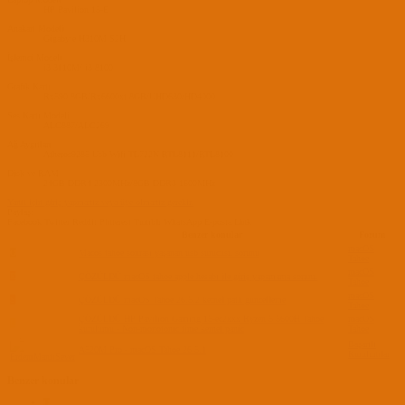
HP Pavilion 15-E
Anakart Modeli
Gigabyte H310M S2H
İşlemci Modeli
i3 3110M/ i3 8100
Grafik Kartı
Rx590 8GB/Rx6600xt 8GB/UHD630/HD4000
Ses Kartı Modeli
ALC887/ALC269
Ağ Aygıtları
Atheros9285 Usb Wifi TL722N RTL8111/RTL8100
Disk ve RAM
24GB DDR4 2300MHz/8GB DDR3 1600MHz
Yanıt için giriş yapmanız veya üye olmanız gerekir.
Paylaş:
Facebook
Twitter
Reddit
Pinterest
Tumblr
WhatsApp
E-posta
Link
Benzer konular
Forum
macOS
O
Macos tahoe sonrası yaşanan usb sürücüsü sorunu
Tahoe
macOS
E
ÇÖZÜLDÜ
macOS tahoe apple hesabı ile giriş yapamama sorunu
Tahoe
macOS
S
ÇÖZÜLDÜ
macOS Tahoe 26.5.2 kernel path güncelleme
Tahoe
ÇÖZÜLDÜ
HP Pavilion Gaming 15-ec2xxx Ryzen 5 5600H Tahoe
macOS
L
kurulumu - Non-monotonic time kernel panic
Tahoe
Başarılı
A520M Pro - macOS Tahoe 26.5.1
Kurulumlar
Benzer konular
O