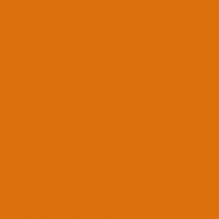
Anakart Modeli
Gigabyte H310M S2H
İşlemci Modeli
i3 3110M/ i3 8100
Grafik Kartı
Rx590 8GB/Rx6600xt 8GB/UHD630/HD4000
Ses Kartı Modeli
ALC887/ALC269
Ağ Aygıtları
Atheros9285 Usb Wifi TL722N RTL8111/RTL8100
Disk ve RAM
24GB DDR4 2300MHz/8GB DDR3 1600MHz
S
Sametkayra1274
APPRENTICE
11 May 2026
2
0
1
11 May 2026
#3
strangerone' Alıntı:
config.plist paylaşın.
Ekran kapanıyor mu yoksa siyah ekran hatası mı veriyor.
Siyah ekran hatası veriyorsa -radvesa veya -amd_no_dgpu_accel komutlarını sırayla
NVRam Reset yaparak deneyin. Ekran Vesa modunda (ekran kartını tanımadan)