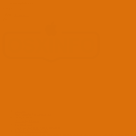
Sadece başlıkları ara
Kullanıcı:
Ara
Advanced...
Menü
Forumlar
Yeni Mesajlar
Forumlarda Ara
confıg düzenle
OC Config Düzenle
REHBERLER
OpenCore Rehberler
Clover Rehberler
KURULUM DOSYALARI
macOS Tahoe
macOS Sequoia
macOS Sonoma
macOS Ventura
macOS Monterey
macOS Big