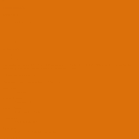
S
Sametkayra1274
APPRENTICE
11 May 2026
2
0
1
11 May 2026
#1
Merhabalar ben şimdi RX 580 (2048P olmayan), İ7 3930K, X79, 48 GB DDR3 var. EFI de kextler ile
opencore güncel. ama monitor kapanıyor. Acaba Sorun nedir?
EFI dosyasınıda atıyorum
Moderatörün son düzenlenenleri:
12 May 2026
BootLoader
Opencore 1.0.7
Anakart Modeli
Sabertooth X79
İşlemci Modeli
Intel Core I7 3930K
Grafik Kartı
AMD Radeon RX 580
Ağ Aygıtları
Intel 82579V Gigabit Connection
Disk ve RAM