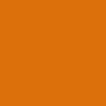
Intel 82579V Gigabit Connection
Disk ve RAM
48 GB DDR3 1600MHz
strangerone
MASTER YODA
Yönetici
MODERATOR
DENEYİMLİ ÜYE
9 Haz 2017
18,985
9,675
4,401
11 May 2026
#4
Sametkayra1274' Alıntı:
sadece rx 580 için root patchlemem lazım tabi internette yok.
Genişletmek için tıkla ...
Tahoe için gerekli yama (OCLP) yok. Dolayısıyla ekran kartınızı tanıtamazsınız. Ekran kartına AVX2
desteği ancak bu yama ile yapılabilir.
Aynı sorunu Monterey üzeri her sürümde yaşarsınız. Ama Ventura, Sonoma ve Sequoia için yama var.
BootLoader
OpenCore 1.0.7
Laptop Modeli