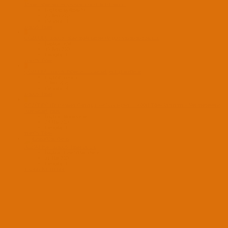
Macos tahoe sonrası yaşanan usb sürücüsü sorunu
Başlatan oyilmaz89
23 Tem 2026
Cevaplar: 3
macOS Tahoe
E
ÇÖZÜLDÜ
macOS tahoe apple hesabı ile giriş yapamama sorunu
Başlatan emirrrr
13 Tem 2026
Cevaplar: 1
macOS Tahoe
S
ÇÖZÜLDÜ
macOS Tahoe 26.5.2 kernel path güncelleme
Başlatan sircam
7 Tem 2026
Cevaplar: 4
macOS Tahoe
L
ÇÖZÜLDÜ
HP Pavilion Gaming 15-ec2xxx Ryzen 5 5600H Tahoe kurulumu - Non-monotonic
time kernel panic
Başlatan loreanxavier
24 Haz 2026
Cevaplar: 1
macOS Tahoe
A520M Pro - macOS Tahoe 26.5.1
Başlatan ErdemMantıSever
11 Haz 2026
Cevaplar: 1
Başarılı Kurulumlar