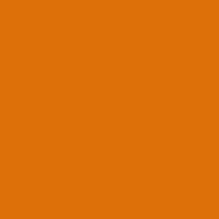
Sur
macOS Catalina
macOS Mojave
macOS High Sierra
macOS Sierra
macOS El Capitan
Forumlar
Giriş Yap
Kayıt Ol
Ara
Sadece başlıkları ara
Kullanıcı:
Ara
Gelişmiş Arama...
Sadece başlıkları ara
Kullanıcı:
Ara
Advanced...
Menü