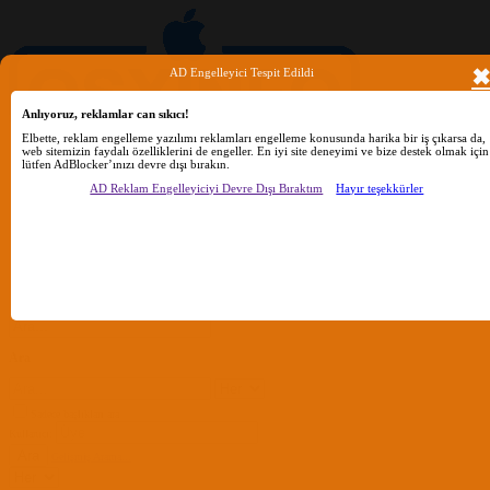
AD Engelleyici Tespit Edildi
Anlıyoruz, reklamlar can sıkıcı!
Elbette, reklam engelleme yazılımı reklamları engelleme konusunda harika bir iş çıkarsa da,
web sitemizin faydalı özelliklerini de engeller. En iyi site deneyimi ve bize destek olmak için
lütfen AdBlocker’ınızı devre dışı bırakın.
AD Reklam Engelleyiciyi Devre Dışı Bıraktım
Hayır teşekkürler
Ara
Sadece başlıkları ara
Kullanıcı:
Ara
Gelişmiş Arama...