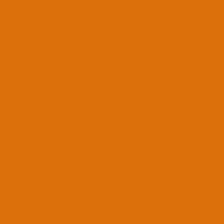
48 GB DDR3 1600MHz
strangerone
MASTER YODA
Yönetici
MODERATOR
DENEYİMLİ ÜYE
9 Haz 2017
18,985
9,675
4,401
11 May 2026
#2
config.plist paylaşın.
Ekran kapanıyor mu yoksa siyah ekran hatası mı veriyor.
Siyah ekran hatası veriyorsa -radvesa veya -amd_no_dgpu_accel komutlarını sırayla NVRam Reset yaparak
deneyin. Ekran Vesa modunda (ekran kartını tanımadan) açılacaktır.
Ancak işlemcinizin Tahoe'nin istediği AVX2 desteği yok. Bu desteği CryptexFixup.kext ile
sağlayabilirsiniz. İşlemci bu destekle çalışır ama ekran kartınız çalışmaz. Ekran kartınızın çalışması için
OCLP gerekir (Her ne kadar Mac uyumlu olsa da) ama şu an için Tahoe üzerinde çalışan bir OCLP yok.
BootLoader
OpenCore 1.0.7
Laptop Modeli
HP Pavilion 15-E