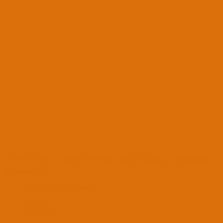
ÇÖZÜLDÜ
Tahoe Verbose Boot sonrası monitör
kapanıyor
Konuyu başlatan
Sametkayra1274
Başlangıç tarihi
11 May 2026
Forumlar
OS X İşletim Sistemleri
macOS Tahoe