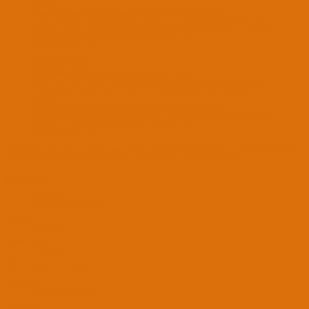
açılacaktır.
Ancak işlemcinizin Tahoe'nin istediği AVX2 desteği yok. Bu desteği
CryptexFixup.kext ile sağlayabilirsiniz. İşlemci bu destekle çalışır ama ekran kartınız
çalışmaz. Ekran kartınızın çalışması için OCLP gerekir (Her ne kadar Mac uyumlu olsa
da) ama şu an için Tahoe üzerinde çalışan bir OCLP yok.
Genişletmek için tıkla ...
strangerone' Alıntı:
config.plist paylaşın.
Ekran kapanıyor mu yoksa siyah ekran hatası mı veriyor.
Siyah ekran hatası veriyorsa -radvesa veya -amd_no_dgpu_accel komutlarını sırayla
NVRam Reset yaparak deneyin. Ekran Vesa modunda (ekran kartını tanımadan)
açılacaktır.
Ancak işlemcinizin Tahoe'nin istediği AVX2 desteği yok. Bu desteği
CryptexFixup.kext ile sağlayabilirsiniz. İşlemci bu destekle çalışır ama ekran kartınız
çalışmaz. Ekran kartınızın çalışması için OCLP gerekir (Her ne kadar Mac uyumlu olsa
da) ama şu an için Tahoe üzerinde çalışan bir OCLP yok.
Genişletmek için tıkla ...
Şöyle söylim amd no gpu accel boot argını koydum masaüstüne gelebiliyorum ama şöyle söylim sadece rx
580 için root patchlemem lazım tabi internette yok. şöyle size verim config plistimi
Ekli dosyalar
config.plist
37.8 KB
Görüntüleme: 26
BootLoader
Opencore 1.0.7
Anakart Modeli
Sabertooth X79
İşlemci Modeli
Intel Core I7 3930K
Grafik Kartı
AMD Radeon RX 580
Ağ Aygıtları