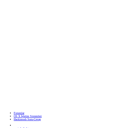
Forumlar
OS X İşletim Sistemleri
Hackintosh Soru-Cevap