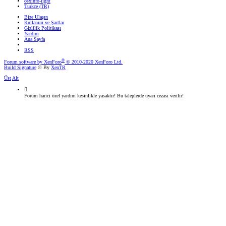
osxinfo-light
Turkce (TR)
Bize Ulaşın
Kullanım ve Şartlar
Gizlilik Politikası
Yardım
Ana Sayfa
RSS
®
Forum software by XenForo
© 2010-2020 XenForo Ltd.
Build Signature
© By
XenTR
Üst
Alt
Forum harici özel yardım kesinlikle yasaktır! Bu taleplerde uyarı cezası verilir!