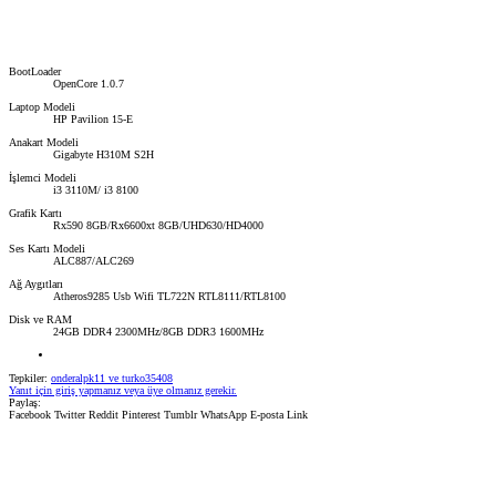
BootLoader
OpenCore 1.0.7
Laptop Modeli
HP Pavilion 15-E
Anakart Modeli
Gigabyte H310M S2H
İşlemci Modeli
i3 3110M/ i3 8100
Grafik Kartı
Rx590 8GB/Rx6600xt 8GB/UHD630/HD4000
Ses Kartı Modeli
ALC887/ALC269
Ağ Aygıtları
Atheros9285 Usb Wifi TL722N RTL8111/RTL8100
Disk ve RAM
24GB DDR4 2300MHz/8GB DDR3 1600MHz
Tepkiler:
onderalpk11
ve
turko35408
Yanıt için giriş yapmanız veya üye olmanız gerekir.
Paylaş:
Facebook
Twitter
Reddit
Pinterest
Tumblr
WhatsApp
E-posta
Link