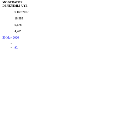
MODERATOR
DENEYİMLİ ÜYE
9 Haz 2017
18,985
9,678
4,401
30 May 2026
#1