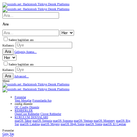
Ara
Sadece başlıkları ara
Kullanıcı:
Ara
Gelişmiş Arama...
Sadece başlıkları ara
Kullanıcı:
Ara
Advanced...
Menü
Forumlar
Yeni Mesajlar
Forumlarda Ara
confıg düzenle
OC Config Düzenle
REHBERLER
OpenCore Rehberler
Clover Rehberler
KURULUM DOSYALARI
macOS Tahoe
macOS Sequoia
macOS Sonoma
macOS Ventura
macOS Monterey
macOS Big
Sur
macOS Catalina
macOS Mojave
macOS High Sierra
macOS Sierra
macOS El Capitan
Forumlar
Giriş Yap