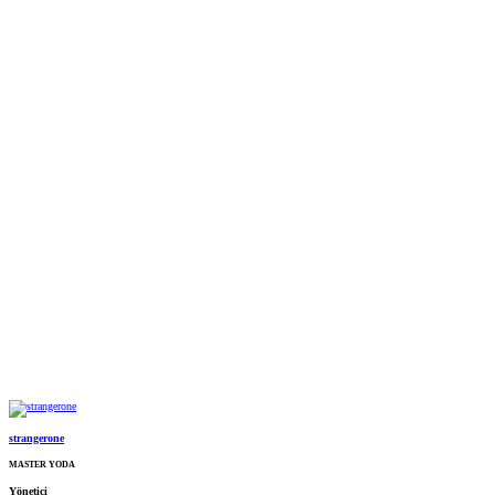
strangerone
MASTER YODA
Yönetici