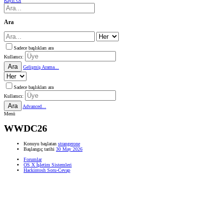
Kayıt Ol
Ara
Sadece başlıkları ara
Kullanıcı:
Ara
Gelişmiş Arama...
Sadece başlıkları ara
Kullanıcı:
Ara
Advanced...
Menü
WWDC26
Konuyu başlatan
strangerone
Başlangıç tarihi
30 May 2026
Forumlar
OS X İşletim Sistemleri
Hackintosh Soru-Cevap