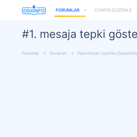
FORUMLAR
CONFIG DÜZENLE
#1. mesaja tepki göste
Forumlar
Donanım
Hackintosh Uyumlu Donanıml