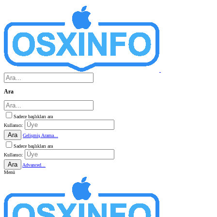
Ara
Sadece başlıkları ara
Kullanıcı:
Ara
Gelişmiş Arama...
Sadece başlıkları ara
Kullanıcı:
Ara
Advanced...
Menü